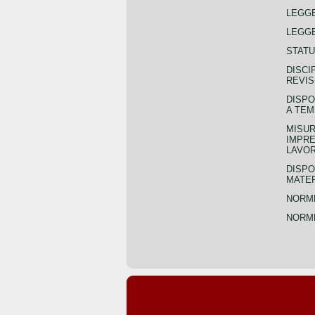
LEGG
LEGGE
STATU
DISCI
REVIS
DISPO
A TEM
MISUR
IMPRE
LAVOR
DISPO
MATER
NORME
NORME