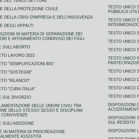
E DEL TERZO SETTORE
TESTO UNICO 
E DELLA PROTEZIONE CIVILE
PUBBLICA UTIL
E DELLA CRISI D'IMPRESA E DELL'INSOLVENZA
TESTO UNICO D
INTERMEDIAZIO
E DEGLI APPALTI
TESTO UNICO 
SIZIONI IN MATERIA DI SEPARAZIONE DEI
ORI E AFFIDAMENTO CONDIVISO DEI FIGLI
TESTO UNICO 
 SULL'ABORTO
TESTO UNICO S
TO LAVORO 2023
TESTO UNICO I
PARTECIPAZIO
TO "SEMPLIFICAZIONI BIS"
TESTO UNICO 
TO "SOSTEGNI"
TESTO UNICO D
TO "RILANCIO"
TESTO UNICO D
TO "CURA ITALIA"
TESTO UNICO I
 SUL DIVORZIO
DISPOSIZIONI 
AMENTAZIONE DELLE UNIONI CIVILI TRA
ACCERTAMENTO
NE DELLO STESSO SESSO E DISCIPLINA
 CONVIVENZE
DISPOSIZIONI 
SUL REDDITO
 SULL'ADOZIONE
DISPOSIZIONI 
 IN MATERIA DI PROCREAZIONE
ALMENTE ASSISTITA