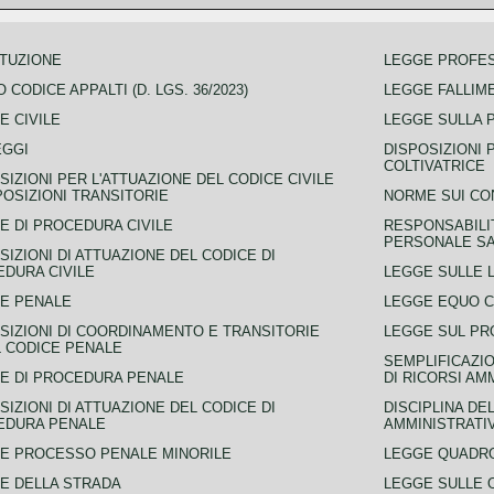
TUZIONE
LEGGE PROFE
 CODICE APPALTI (D. LGS. 36/2023)
LEGGE FALLIM
E CIVILE
LEGGE SULLA 
EGGI
DISPOSIZIONI 
COLTIVATRICE
SIZIONI PER L'ATTUAZIONE DEL CODICE CIVILE
POSIZIONI TRANSITORIE
NORME SUI CO
E DI PROCEDURA CIVILE
RESPONSABILI
PERSONALE SA
SIZIONI DI ATTUAZIONE DEL CODICE DI
DURA CIVILE
LEGGE SULLE L
E PENALE
LEGGE EQUO 
SIZIONI DI COORDINAMENTO E TRANSITORIE
LEGGE SUL PR
L CODICE PENALE
SEMPLIFICAZIO
E DI PROCEDURA PENALE
DI RICORSI AM
SIZIONI DI ATTUAZIONE DEL CODICE DI
DISCIPLINA DE
EDURA PENALE
AMMINISTRATI
E PROCESSO PENALE MINORILE
LEGGE QUADRO
E DELLA STRADA
LEGGE SULLE 