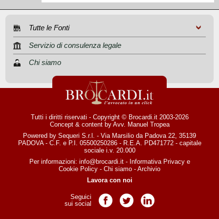
Tutte le Fonti
Servizio di consulenza legale
Chi siamo
Tutti i diritti riservati - Copyright © Brocardi.it 2003-2026
Concept & content by
Avv. Manuel Tropea
Powered by Sequeri S.r.l. - Via Marsilio da Padova 22, 35139
PADOVA - C.F. e P.I. 05500250286 - R.E.A. PD471772 - capitale
sociale i.v. 20.000
Per informazioni:
info@brocardi.it
-
Informativa Privacy
e
Cookie Policy
-
Chi siamo
-
Archivio
Lavora con noi
Seguici
Pagina Facebook
Pagina Twitter
Pagina LinkedIn
sui social