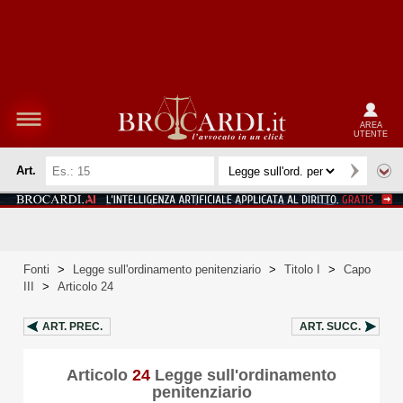
AREA
UTENTE
Art.
Fonti
>
Legge sull'ordinamento penitenziario
>
Titolo I
>
Capo
III
>
Articolo 24
ART.
PREC.
ART.
SUCC.
Articolo
24
Legge sull'ordinamento
penitenziario