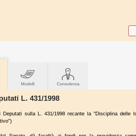
Modelli
Consulenza
utati L. 431/1998
Deputati sulla L. 431/1998 recante la "Disciplina delle lo
tivo")
o dal Senato, dà facoltà ai fondi per la previdenza co