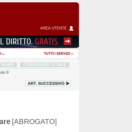
AREA UTENTE
I
TUTTI I SERVIZI
I SIAMO
CONSULENZA LEGALE
colo 9
ART.
SUCCESSIVO
are
[ABROGATO]