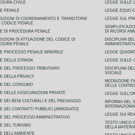
DURA CIVILE
LEGGE SULLE L
E PENALE
LEGGE EQUO 
SIZIONI DI COORDINAMENTO E TRANSITORIE
LEGGE SUL PR
L CODICE PENALE
SEMPLIFICAZIO
E DI PROCEDURA PENALE
DI RICORSI AM
SIZIONI DI ATTUAZIONE DEL CODICE DI
DISCIPLINA DE
EDURA PENALE
AMMINISTRATI
E PROCESSO PENALE MINORILE
LEGGE QUADRO
E DELLA STRADA
LEGGE SULLE 
E DEL PROCESSO TRIBUTARIO
DISCIPLINA DE
SOCIALE
E DELLA PRIVACY
MEDIAZIONE FI
CE DEL CONSUMO
DELLE CONTROV
E DELLE ASSICURAZIONI PRIVATE
LEGGE SULL'O
E DEI BENI CULTURALI E DEL PAESAGGIO
RIFORMA DEL S
INTERNAZIONA
E DEI CONTRATTI PUBBLICI [ABROGATO]
LEGGE SUI REA
E DEL PROCESSO AMMINISTRATIVO
TESTO UNICO I
E DEL TURISMO
DELLA MATERNI
E DELL'AMBIENTE