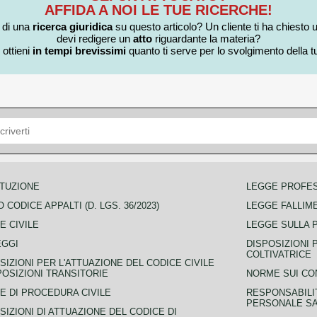
AFFIDA A NOI LE TUE RICERCHE!
i di una
ricerca giuridica
su questo articolo? Un cliente ti ha chiesto 
devi redigere un
atto
riguardante la materia?
 ottieni
in tempi brevissimi
quanto ti serve per lo svolgimento della tu
TUZIONE
LEGGE PROFE
 CODICE APPALTI (D. LGS. 36/2023)
LEGGE FALLIM
E CIVILE
LEGGE SULLA 
EGGI
DISPOSIZIONI 
COLTIVATRICE
SIZIONI PER L'ATTUAZIONE DEL CODICE CIVILE
POSIZIONI TRANSITORIE
NORME SUI CO
E DI PROCEDURA CIVILE
RESPONSABILI
PERSONALE SA
SIZIONI DI ATTUAZIONE DEL CODICE DI