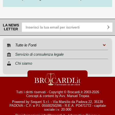
LA NEWS
LETTER
Tutte le Fonti
Servizio di consulenza legale
Chi siamo
Tutti i diritti riservati - Copyright © Brocardi.it 2003-2026
Concept & content by
Avv. Manuel Tropea
Powered by Sequeri S.r.l. - Via Marsilio da Padova 22, 35139
PADOVA - C.F. e P.I. 05500250286 - R.E.A. PD471772 - capitale
sociale i.v. 20.000