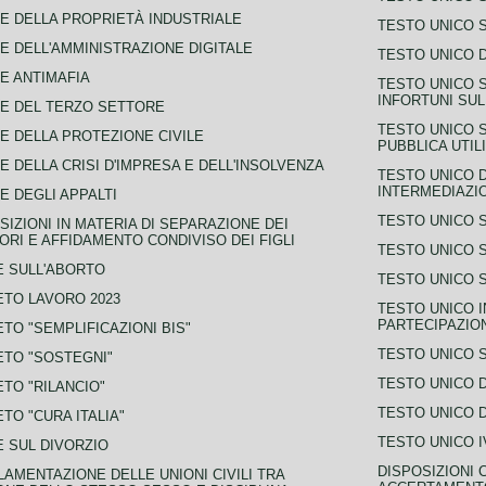
E DELLA PROPRIETÀ INDUSTRIALE
TESTO UNICO 
E DELL'AMMINISTRAZIONE DIGITALE
TESTO UNICO D
E ANTIMAFIA
TESTO UNICO 
INFORTUNI SU
E DEL TERZO SETTORE
TESTO UNICO 
E DELLA PROTEZIONE CIVILE
PUBBLICA UTIL
E DELLA CRISI D'IMPRESA E DELL'INSOLVENZA
TESTO UNICO D
INTERMEDIAZIO
E DEGLI APPALTI
TESTO UNICO 
SIZIONI IN MATERIA DI SEPARAZIONE DEI
ORI E AFFIDAMENTO CONDIVISO DEI FIGLI
TESTO UNICO 
 SULL'ABORTO
TESTO UNICO S
TO LAVORO 2023
TESTO UNICO I
PARTECIPAZIO
TO "SEMPLIFICAZIONI BIS"
TESTO UNICO 
TO "SOSTEGNI"
TESTO UNICO D
TO "RILANCIO"
TESTO UNICO D
TO "CURA ITALIA"
TESTO UNICO I
 SUL DIVORZIO
DISPOSIZIONI 
AMENTAZIONE DELLE UNIONI CIVILI TRA