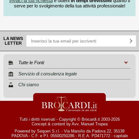
Inviaci la tua richiesta
e ottieni
in tempi brevissimi
quanto ti
serve per lo svolgimento della tua attività professionale!
LA NEWS
LETTER
Tutte le Fonti
Servizio di consulenza legale
Chi siamo
Tutti i diritti riservati - Copyright © Brocardi.it 2003-2026
Concept & content by
Avv. Manuel Tropea
Powered by Sequeri S.r.l. - Via Marsilio da Padova 22, 35139
PADOVA - C.F. e P.I. 05500250286 - R.E.A. PD471772 - capitale