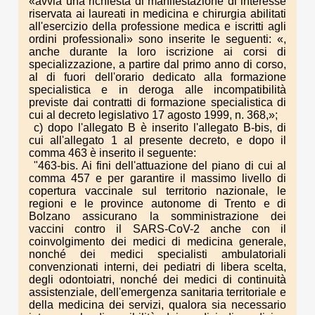
«avvia una richiesta di manifestazione di interesse
riservata ai laureati in medicina e chirurgia abilitati
all'esercizio della professione medica e iscritti agli
ordini professionali» sono inserite le seguenti: «,
anche durante la loro iscrizione ai corsi di
specializzazione, a partire dal primo anno di corso,
al di fuori dell'orario dedicato alla formazione
specialistica e in deroga alle incompatibilità
previste dai contratti di formazione specialistica di
cui al decreto legislativo 17 agosto 1999, n. 368,»;
c) dopo l'allegato B è inserito l'allegato B-bis, di
cui all'allegato 1 al presente decreto, e dopo il
comma 463 è inserito il seguente:
"463-bis. Ai fini dell'attuazione del piano di cui al
comma 457 e per garantire il massimo livello di
copertura vaccinale sul territorio nazionale, le
regioni e le province autonome di Trento e di
Bolzano assicurano la somministrazione dei
vaccini contro il SARS-CoV-2 anche con il
coinvolgimento dei medici di medicina generale,
nonché dei medici specialisti ambulatoriali
convenzionati interni, dei pediatri di libera scelta,
degli odontoiatri, nonché dei medici di continuità
assistenziale, dell'emergenza sanitaria territoriale e
della medicina dei servizi, qualora sia necessario