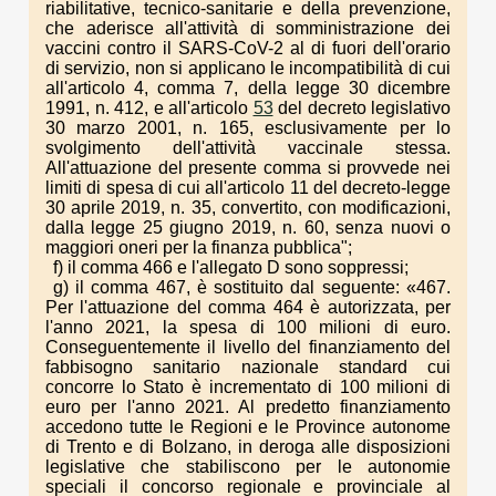
riabilitative, tecnico-sanitarie e della prevenzione,
che aderisce all'attività di somministrazione dei
vaccini contro il SARS-CoV-2 al di fuori dell'orario
di servizio, non si applicano le incompatibilità di cui
all'articolo 4, comma 7, della legge 30 dicembre
1991, n. 412, e all'articolo
53
del decreto legislativo
30 marzo 2001, n. 165, esclusivamente per lo
svolgimento dell'attività vaccinale stessa.
All'attuazione del presente comma si provvede nei
limiti di spesa di cui all'articolo 11 del decreto-legge
30 aprile 2019, n. 35, convertito, con modificazioni,
dalla legge 25 giugno 2019, n. 60, senza nuovi o
maggiori oneri per la finanza pubblica";
f) il comma 466 e l'allegato D sono soppressi;
g) il comma 467, è sostituito dal seguente: «467.
Per l'attuazione del comma 464 è autorizzata, per
l'anno 2021, la spesa di 100 milioni di euro.
Conseguentemente il livello del finanziamento del
fabbisogno sanitario nazionale standard cui
concorre lo Stato è incrementato di 100 milioni di
euro per l'anno 2021. Al predetto finanziamento
accedono tutte le Regioni e le Province autonome
di Trento e di Bolzano, in deroga alle disposizioni
legislative che stabiliscono per le autonomie
speciali il concorso regionale e provinciale al