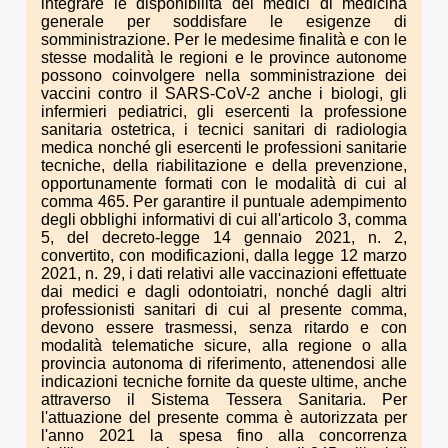
integrare le disponibilità dei medici di medicina
generale per soddisfare le esigenze di
somministrazione. Per le medesime finalità e con le
stesse modalità le regioni e le province autonome
possono coinvolgere nella somministrazione dei
vaccini contro il SARS-CoV-2 anche i biologi, gli
infermieri pediatrici, gli esercenti la professione
sanitaria ostetrica, i tecnici sanitari di radiologia
medica nonché gli esercenti le professioni sanitarie
tecniche, della riabilitazione e della prevenzione,
opportunamente formati con le modalità di cui al
comma 465. Per garantire il puntuale adempimento
degli obblighi informativi di cui all'articolo 3, comma
5, del decreto-legge 14 gennaio 2021, n. 2,
convertito, con modificazioni, dalla legge 12 marzo
2021, n. 29, i dati relativi alle vaccinazioni effettuate
dai medici e dagli odontoiatri, nonché dagli altri
professionisti sanitari di cui al presente comma,
devono essere trasmessi, senza ritardo e con
modalità telematiche sicure, alla regione o alla
provincia autonoma di riferimento, attenendosi alle
indicazioni tecniche fornite da queste ultime, anche
attraverso il Sistema Tessera Sanitaria. Per
l'attuazione del presente comma è autorizzata per
l'anno 2021 la spesa fino alla concorrenza