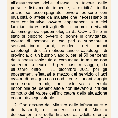
all'esaurimento delle risorse, in favore delle
persone fisicamente impedite, a mobilità ridotta
anche se accompagnate, ovvero persone con
invalidità o affette da malattie che necessitano di
cure continuative, ovvero appartenenti a nuclei
familiari più esposti agli effetti economici derivanti
dall'emergenza epidemiologica da COVID-19 o in
stato di bisogno, ovvero di donne in gravidanza,
ovvero di persone di età pari o superiore a
sessantacinque anni, residenti nei comuni
capoluoghi di città metropolitane o capoluoghi di
provincia, di un buono viaggio, pari al 50 per cento
della spesa sostenuta e, comunque, in misura non
superiore a euro 20 per ciascun viaggio, da
utilizzare entro il 31 dicembre 2021 per gli
spostamenti effettuati a mezzo del servizio di taxi
ovvero di noleggio con conducente. I buoni viaggio
non sono cedibili, non costituiscono reddito
imponibile del beneficiario e non rilevano ai fini del
computo del valore dell'indicatore della situazione
economica equivalente.
2. Con decreto del Ministro delle infrastrutture e
dei trasporti, di concerto con il Ministro
dell'economia e delle finanze, da adottare entro