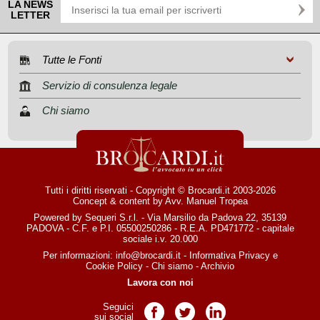
LA NEWS
LETTER
Tutte le Fonti
Servizio di consulenza legale
Chi siamo
Tutti i diritti riservati - Copyright © Brocardi.it 2003-2026
Concept & content by
Avv. Manuel Tropea
Powered by Sequeri S.r.l. - Via Marsilio da Padova 22, 35139
PADOVA - C.F. e P.I. 05500250286 - R.E.A. PD471772 - capitale
sociale i.v. 20.000
Per informazioni:
info@brocardi.it
-
Informativa Privacy
e
Cookie Policy
-
Chi siamo
-
Archivio
Lavora con noi
Seguici
Pagina Facebook
Pagina Twitter
Pagina LinkedIn
sui social