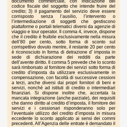
documento commerciale, con indicazione del
codice fiscale del soggetto che intende fruire del
credito; 3) il pagamento del servizio deve essere
corrisposto senza l’ausilio, l’intervento o
l’intermediazione di soggetti che gestiscono
piattaforme o portali telematici diversi da agenzie di
viaggio e tour operator. Il comma 4, invece, dispone
che il credito è fruibile esclusivamente nella misura
dell’80 per cento, sotto forma di sconto sul
corrispettivo dovuto mentre, il restante 20 per cento
è riconosciuto in forma di detrazione d’ imposta in
sede di dichiarazione dei redditi da parte
dell’avente diritto. Il comma 5 prevede che lo sconto
sarà rimborsato al fornitore dei servizi sotto forma di
credito d'imposta da utilizzare esclusivamente in
compensazione, con facoltà di successive cessioni
a terzi, anche diversi dai propri fornitori di beni e
servizi, nonché ad istituti di credito o intermediari
finanziari. Si dispone inoltre che, accertata la
mancata integrazione (anche parziale), dei requisiti
che danno diritto al credito d’imposta, il fornitore dei
servizi e i cessionari risponderanno solo per
l’eventuale utilizzo del credito d’imposta in misura
eccedente lo sconto applicato ai sensi dei commi
precedenti. All’Agenzia delle entrate è demandato il