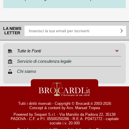
LA NEWS
LETTER
Tutte le Fonti
Servizio di consulenza legale
Chi siamo
Tutti i diritti riservati - Copyright © Brocardi.it 2003-2026
Concept & content by
Avv. Manuel Tropea
Powered by Sequeri S.r.l. - Via Marsilio da Padova 22, 35139
PADOVA - C.F. e P.I. 05500250286 - R.E.A. PD471772 - capitale
sociale i.v. 20.000