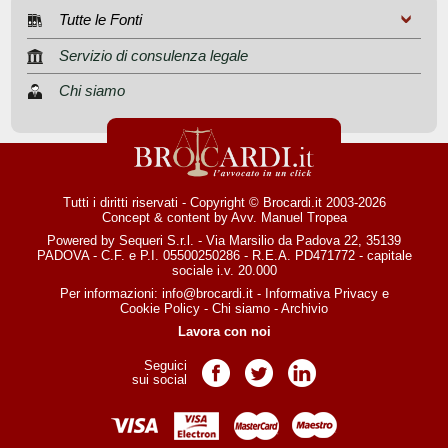
Tutte le Fonti
Servizio di consulenza legale
Chi siamo
Tutti i diritti riservati - Copyright © Brocardi.it 2003-2026
Concept & content by
Avv. Manuel Tropea
Powered by Sequeri S.r.l. - Via Marsilio da Padova 22, 35139
PADOVA - C.F. e P.I. 05500250286 - R.E.A. PD471772 - capitale
sociale i.v. 20.000
Per informazioni:
info@brocardi.it
-
Informativa Privacy
e
Cookie Policy
-
Chi siamo
-
Archivio
Lavora con noi
Seguici
Pagina Facebook
Pagina Twitter
Pagina LinkedIn
sui social