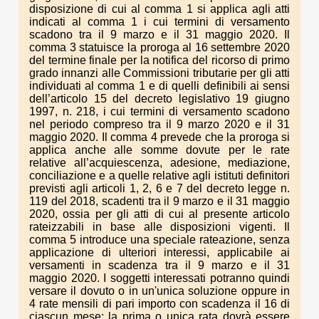
disposizione di cui al comma 1 si applica agli atti
indicati al comma 1 i cui termini di versamento
scadono tra il 9 marzo e il 31 maggio 2020. Il
comma 3 statuisce la proroga al 16 settembre 2020
del termine finale per la notifica del ricorso di primo
grado innanzi alle Commissioni tributarie per gli atti
individuati al comma 1 e di quelli definibili ai sensi
dell’articolo 15 del decreto legislativo 19 giugno
1997, n. 218, i cui termini di versamento scadono
nel periodo compreso tra il 9 marzo 2020 e il 31
maggio 2020. Il comma 4 prevede che la proroga si
applica anche alle somme dovute per le rate
relative all’acquiescenza, adesione, mediazione,
conciliazione e a quelle relative agli istituti definitori
previsti agli articoli 1, 2, 6 e 7 del decreto legge n.
119 del 2018, scadenti tra il 9 marzo e il 31 maggio
2020, ossia per gli atti di cui al presente articolo
rateizzabili in base alle disposizioni vigenti. Il
comma 5 introduce una speciale rateazione, senza
applicazione di ulteriori interessi, applicabile ai
versamenti in scadenza tra il 9 marzo e il 31
maggio 2020. I soggetti interessati potranno quindi
versare il dovuto o in un'unica soluzione oppure in
4 rate mensili di pari importo con scadenza il 16 di
ciascun mese; la prima o unica rata dovrà essere