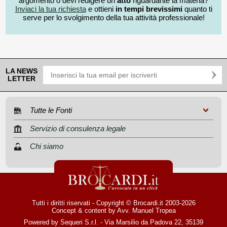
argomento o devi redigere un
atto
riguardante la materia?
Inviaci la tua richiesta
e ottieni
in tempi brevissimi
quanto ti
serve per lo svolgimento della tua attività professionale!
LA NEWS
LETTER
Tutte le Fonti
Servizio di consulenza legale
Chi siamo
Tutti i diritti riservati - Copyright © Brocardi.it 2003-2026
Concept & content by
Avv. Manuel Tropea
Powered by Sequeri S.r.l. - Via Marsilio da Padova 22, 35139