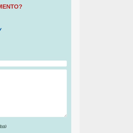
OMENTO?
tiva
)