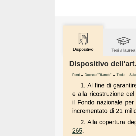
Dispositivo
Tesi
laurea
di
Dispositivo dell'art
Fonti
→
Decreto "Rilancio"
→
Titolo I - Sal
1. Al fine di garanti
e alla ricostruzione d
il Fondo nazionale per i
incrementato di 21 mili
2. Alla copertura de
265
.