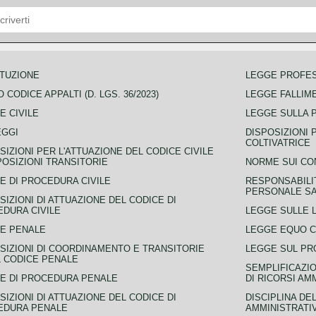
TUZIONE
LEGGE PROFE
 CODICE APPALTI (D. LGS. 36/2023)
LEGGE FALLIM
E CIVILE
LEGGE SULLA 
EGGI
DISPOSIZIONI 
COLTIVATRICE
SIZIONI PER L'ATTUAZIONE DEL CODICE CIVILE
POSIZIONI TRANSITORIE
NORME SUI CO
E DI PROCEDURA CIVILE
RESPONSABILI
PERSONALE SA
SIZIONI DI ATTUAZIONE DEL CODICE DI
DURA CIVILE
LEGGE SULLE L
E PENALE
LEGGE EQUO 
SIZIONI DI COORDINAMENTO E TRANSITORIE
LEGGE SUL PR
L CODICE PENALE
SEMPLIFICAZIO
E DI PROCEDURA PENALE
DI RICORSI AM
SIZIONI DI ATTUAZIONE DEL CODICE DI
DISCIPLINA DE
EDURA PENALE
AMMINISTRATI