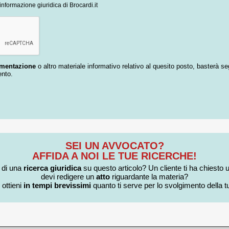
informazione giuridica di Brocardi.it
umentazione
o altro materiale informativo relativo al quesito posto, basterà se
ento.
SEI UN AVVOCATO?
AFFIDA A NOI LE TUE RICERCHE!
i di una
ricerca giuridica
su questo articolo? Un cliente ti ha chiesto 
devi redigere un
atto
riguardante la materia?
 ottieni
in tempi brevissimi
quanto ti serve per lo svolgimento della tu