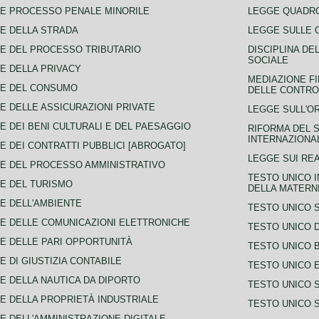
E PROCESSO PENALE MINORILE
LEGGE QUADRO
E DELLA STRADA
LEGGE SULLE 
E DEL PROCESSO TRIBUTARIO
DISCIPLINA DE
SOCIALE
E DELLA PRIVACY
MEDIAZIONE FI
CE DEL CONSUMO
DELLE CONTROV
E DELLE ASSICURAZIONI PRIVATE
LEGGE SULL'O
E DEI BENI CULTURALI E DEL PAESAGGIO
RIFORMA DEL S
INTERNAZIONA
E DEI CONTRATTI PUBBLICI [ABROGATO]
LEGGE SUI REA
E DEL PROCESSO AMMINISTRATIVO
TESTO UNICO I
E DEL TURISMO
DELLA MATERNI
E DELL'AMBIENTE
TESTO UNICO 
E DELLE COMUNICAZIONI ELETTRONICHE
TESTO UNICO D
E DELLE PARI OPPORTUNITÀ
TESTO UNICO 
E DI GIUSTIZIA CONTABILE
TESTO UNICO E
E DELLA NAUTICA DA DIPORTO
TESTO UNICO 
E DELLA PROPRIETÀ INDUSTRIALE
TESTO UNICO 
E DELL'AMMINISTRAZIONE DIGITALE