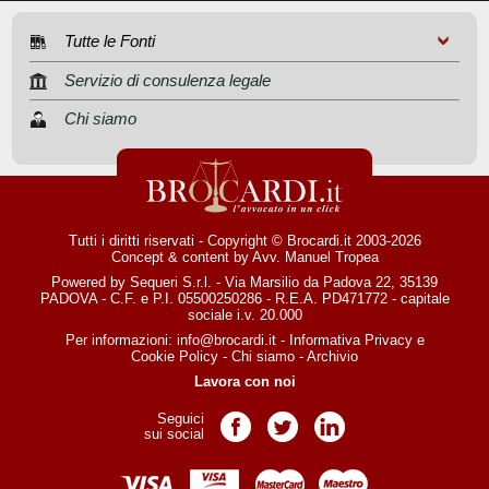
Tutte le Fonti
Servizio di consulenza legale
Chi siamo
Tutti i diritti riservati - Copyright © Brocardi.it 2003-2026
Concept & content by
Avv. Manuel Tropea
Powered by Sequeri S.r.l. - Via Marsilio da Padova 22, 35139
PADOVA - C.F. e P.I. 05500250286 - R.E.A. PD471772 - capitale
sociale i.v. 20.000
Per informazioni:
info@brocardi.it
-
Informativa Privacy
e
Cookie Policy
-
Chi siamo
-
Archivio
Lavora con noi
Seguici
Pagina Facebook
Pagina Twitter
Pagina LinkedIn
sui social