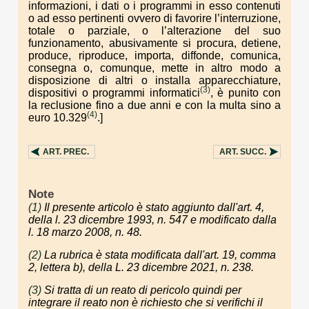
informazioni, i dati o i programmi in esso contenuti
o ad esso pertinenti ovvero di favorire l’interruzione,
totale o parziale, o l’alterazione del suo
funzionamento, abusivamente si procura, detiene,
produce, riproduce, importa, diffonde, comunica,
consegna o, comunque, mette in altro modo a
disposizione di altri o installa apparecchiature,
(3)
dispositivi o programmi informatici
, è punito con
la reclusione fino a due anni e con la multa sino a
(4)
euro 10.329
.]
ART.
PREC.
ART.
SUCC.
Note
(1)
Il presente articolo è stato aggiunto dall'art. 4,
della l. 23 dicembre 1993, n. 547 e modificato dalla
l. 18 marzo 2008, n. 48.
(2)
La rubrica è stata modificata dall'art. 19, comma
2, lettera b), della L. 23 dicembre 2021, n. 238.
(3)
Si tratta di un reato di pericolo quindi per
integrare il reato non è richiesto che si verifichi il