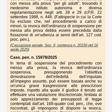
con messa alla prova "per gli adulti", trovando il
medesimo istituto autonoma e diversa
regolamentazione negli artt. 28 e 29 d.P.R. 22
settembre 1988, n. 448. (Fattispecie in cui la Corte
ha escluso che, nel procedimento a carico di
minori, la revoca dell'ordinanza di sospensione per
messa alla prova debba essere preceduta dalla
fissazione di un'udienza ai sensi dell'art. 127 cod.
proc. pen.).
(
Cassazione penale, Sez. II, sentenza n. 20150 del 16
aprile 2025
)
Cass. pen. n. 15978/2025
In tema di sospensione del procedimento con
messa alla prova, la revoca dell'ordinanza
sospensiva, presupponendo l'obiettiva
dimostrazione dell'infedeltà dell'imputato
all'impegno assunto, può essere basata anche su
un'unica grave trasgressione alle prescrizioni
imposte, rispetto alla quale il giudice è tenuto ad
effettuare una valutazione discrezionale, limitata al
solo apprezzamento dei presupposti di legge
contemplati dall'art. 168-quater cod. pen., che, ove
riscontrati, gli impongono di disporre la revoca,