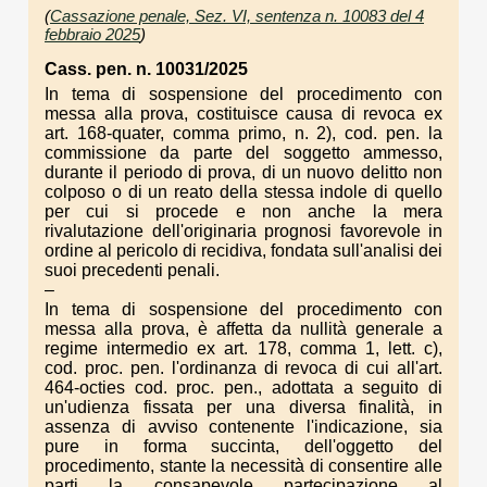
(
Cassazione penale, Sez. VI, sentenza n. 10083 del 4
febbraio 2025
)
Cass. pen. n. 10031/2025
In tema di sospensione del procedimento con
messa alla prova, costituisce causa di revoca ex
art. 168-quater, comma primo, n. 2), cod. pen. la
commissione da parte del soggetto ammesso,
durante il periodo di prova, di un nuovo delitto non
colposo o di un reato della stessa indole di quello
per cui si procede e non anche la mera
rivalutazione dell'originaria prognosi favorevole in
ordine al pericolo di recidiva, fondata sull'analisi dei
suoi precedenti penali.
–
In tema di sospensione del procedimento con
messa alla prova, è affetta da nullità generale a
regime intermedio ex art. 178, comma 1, lett. c),
cod. proc. pen. l'ordinanza di revoca di cui all'art.
464-octies cod. proc. pen., adottata a seguito di
un'udienza fissata per una diversa finalità, in
assenza di avviso contenente l'indicazione, sia
pure in forma succinta, dell'oggetto del
procedimento, stante la necessità di consentire alle
parti la consapevole partecipazione al