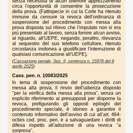
senza necessità di alcun ulteriore apprezzamento
circa l'opportunità di consentire la prosecuzione
della prova. (Fattispecie in cui la Corte ha ritenuto
immune da censure la revoca dell'ordinanza di
sospensione del procedimento con messa alla
prova disposta sul rilievo che l'imputato non si era
più presentato al lavoro, senza fornire alcun avviso,
al riguardo, all'UEPE, negando, peraltro, rilevanza
al sequestro del suo telefono cellullare, ritenuto
circostanza inidonea a giustificare l'interruzione di
qualsiasi comunicazione all'UEPE).
(
Cassazione penale, Sez. II, sentenza n. 15978 del 8
aprile 2025
)
Cass. pen. n. 10083/2025
In tema di sospensione del procedimento con
messa alla prova, il rinvio dell'udienza disposto
"per la verifica della messa alla prova", senza un
esplicito riferimento ai presupposti per disporne la
revoca, prefigurando gli opposti epiloghi del
procedimento speciale, è idoneo a garantire il
contenuto informativo dell'avviso di cui all'art. 464-
octies cod. proc. pen. e a salvaguardare i diritti di
difesa rispetto all'adozione di una revoca "a
sorpresa".