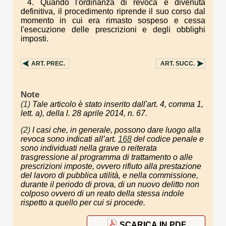
4. Quando l'ordinanza di revoca è divenuta
definitiva, il procedimento riprende il suo corso dal
momento in cui era rimasto sospeso e cessa
l'esecuzione delle prescrizioni e degli obblighi
imposti.
ART.
PREC.
ART.
SUCC.
Note
(1)
Tale articolo è stato inserito dall'art. 4, comma 1,
lett. a), della l. 28 aprile 2014, n. 67.
(2)
I casi che, in generale, possono dare luogo alla
revoca sono indicati all’art.
168
del codice penale e
sono individuati nella grave o reiterata
trasgressione al programma di trattamento o alle
prescrizioni imposte, ovvero rifiuto alla prestazione
del lavoro di pubblica utilità, e nella commissione,
durante il periodo di prova, di un nuovo delitto non
colposo ovvero di un reato della stessa indole
rispetto a quello per cui si procede.
SCARICA IN PDF