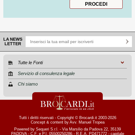
LA NEWS
LETTER
Tutte le Fonti
Servizio di consulenza legale
Chi siamo
Tutti i diritti riservati - Copyright © Brocardi.it 2003-2026
Concept & content by
Avv. Manuel Tropea
Powered by Sequeri S.r.l. - Via Marsilio da Padova 22, 35139
PADOVA - C.F. e P.I. 05500250286 - R.E.A. PD471772 - capitale