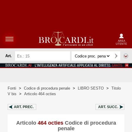
AREA
UTENTE
Art.
Fonti
>
Codice di procedura penale
>
LIBRO SESTO
>
Titolo
V bis
>
Articolo 464 octies
ART.
PREC.
ART.
SUCC.
Articolo
464 octies
Codice di procedura
penale