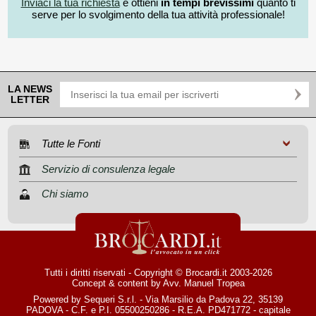
Inviaci la tua richiesta
e ottieni
in tempi brevissimi
quanto ti
serve per lo svolgimento della tua attività professionale!
LA NEWS
LETTER
Tutte le Fonti
Servizio di consulenza legale
Chi siamo
Tutti i diritti riservati - Copyright © Brocardi.it 2003-2026
Concept & content by
Avv. Manuel Tropea
Powered by Sequeri S.r.l. - Via Marsilio da Padova 22, 35139
PADOVA - C.F. e P.I. 05500250286 - R.E.A. PD471772 - capitale