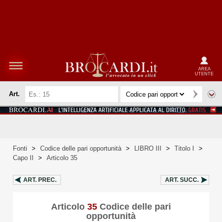
AREA
UTENTE
Art.
Fonti
>
Codice delle pari opportunità
>
LIBRO III
>
Titolo I
>
Capo II
>
Articolo 35
ART.
PREC.
ART.
SUCC.
Articolo
35
Codice delle pari
opportunità