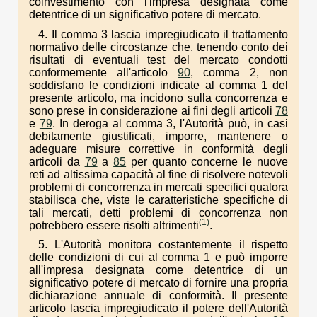
coinvestimento con l'impresa designata come
detentrice di un significativo potere di mercato.
4. Il comma 3 lascia impregiudicato il trattamento
normativo delle circostanze che, tenendo conto dei
risultati di eventuali test del mercato condotti
conformemente all'articolo
90
, comma 2, non
soddisfano le condizioni indicate al comma 1 del
presente articolo, ma incidono sulla concorrenza e
sono prese in considerazione ai fini degli articoli
78
e
79
. In deroga al comma 3, l'Autorità può, in casi
debitamente giustificati, imporre, mantenere o
adeguare misure correttive in conformità degli
articoli da
79
a
85
per quanto concerne le nuove
reti ad altissima capacità al fine di risolvere notevoli
problemi di concorrenza in mercati specifici qualora
stabilisca che, viste le caratteristiche specifiche di
tali mercati, detti problemi di concorrenza non
(1)
potrebbero essere risolti altrimenti
.
5. L'Autorità monitora costantemente il rispetto
delle condizioni di cui al comma 1 e può imporre
all'impresa designata come detentrice di un
significativo potere di mercato di fornire una propria
dichiarazione annuale di conformità. Il presente
articolo lascia impregiudicato il potere dell'Autorità