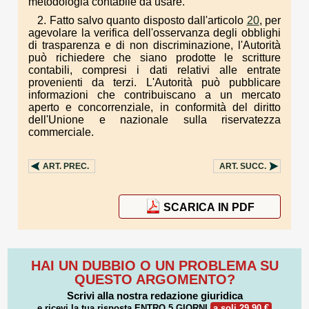
metodologia contabile da usare.
2. Fatto salvo quanto disposto dall'articolo
20
, per
agevolare la verifica dell'osservanza degli obblighi
di trasparenza e di non discriminazione, l'Autorità
può richiedere che siano prodotte le scritture
contabili, compresi i dati relativi alle entrate
provenienti da terzi. L'Autorità può pubblicare
informazioni che contribuiscano a un mercato
aperto e concorrenziale, in conformità del diritto
dell'Unione e nazionale sulla riservatezza
commerciale.
ART.
PREC.
ART.
SUCC.
SCARICA IN PDF
HAI UN DUBBIO O UN PROBLEMA SU
QUESTO ARGOMENTO?
Scrivi alla nostra redazione giuridica
e ricevi la tua risposta
ENTRO 5 GIORNI
a soli 29,90 €