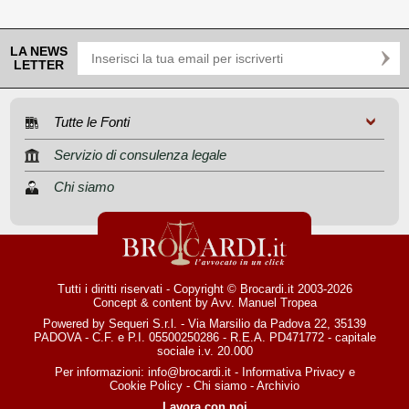
LA NEWS
LETTER
Tutte le Fonti
Servizio di consulenza legale
Chi siamo
Tutti i diritti riservati - Copyright © Brocardi.it 2003-2026
Concept & content by
Avv. Manuel Tropea
Powered by Sequeri S.r.l. - Via Marsilio da Padova 22, 35139
PADOVA - C.F. e P.I. 05500250286 - R.E.A. PD471772 - capitale
sociale i.v. 20.000
Per informazioni:
info@brocardi.it
-
Informativa Privacy
e
Cookie Policy
-
Chi siamo
-
Archivio
Lavora con noi