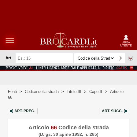
AREA
UTENTE
Art.
Fonti
>
Codice della strada
>
Titolo III
>
Capo II
>
Articolo
66
ART.
PREC.
ART.
SUCC.
Articolo
66
Codice della strada
(D.lgs. 30 aprile 1992, n. 285)