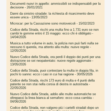
Documenti nuovi in appello: ammissibili se indispensabili per la
decisione
- 26/01/2021
Danni da sinistro stradale: la richiesta di risarcimento deve
essere unica
- 13/05/2023
Microcar: per la Cassazione sono motoveicoli
- 15/02/2023
Codice della Strada, rischi una multa fino a 1.731 euro se non
cambi le gomme entro il 15 maggio: ecco chi è obbligato
-
14/04/2026
Musica a tutto volume in auto, la polizia non può farti nulla se
nessuno ti querela, ma attento alla multa: nuove regole
-
12/05/2026
Nuovo Codice della Strada, ora perdi il doppio dei punti per una
distrazione se sei neopatentato: nuove regole aggiornate
-
13/05/2026
Codice della Strada, puoi contestare la multa in doppia fila, in
pochi lo sanno: ecco i casi in cui hai ragione
- 30/05/2026
Codice della Strada, rischi 173 euro di multa e 4 punti della
patente se non stai nella corsia di destra in autostrada
-
22/05/2026
Nuovo Codice della Strada, addio alle multe automatiche se
oltrepassi la linea bianca al semaforo: ecco cosa cambia
-
04/06/2026
Codice della Strada, non valgono più i cartelli stradali dopo un