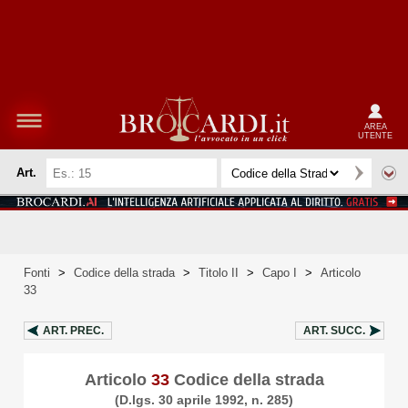
AREA
UTENTE
Art.
Fonti
>
Codice della strada
>
Titolo II
>
Capo I
>
Articolo
33
ART.
PREC.
ART.
SUCC.
Articolo
33
Codice della strada
(D.lgs. 30 aprile 1992, n. 285)