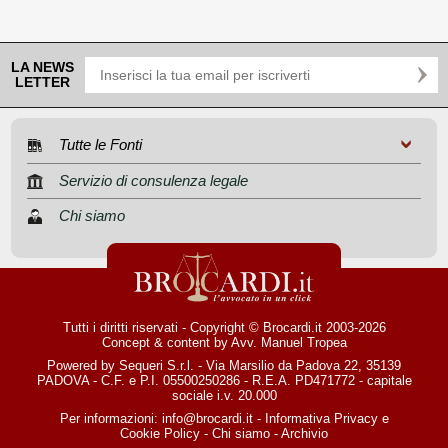
LA NEWS
LETTER
Tutte le Fonti
Servizio di consulenza legale
Chi siamo
Tutti i diritti riservati - Copyright © Brocardi.it 2003-2026
Concept & content by
Avv. Manuel Tropea
Powered by Sequeri S.r.l. - Via Marsilio da Padova 22, 35139
PADOVA - C.F. e P.I. 05500250286 - R.E.A. PD471772 - capitale
sociale i.v. 20.000
Per informazioni:
info@brocardi.it
-
Informativa Privacy
e
Cookie Policy
-
Chi siamo
-
Archivio