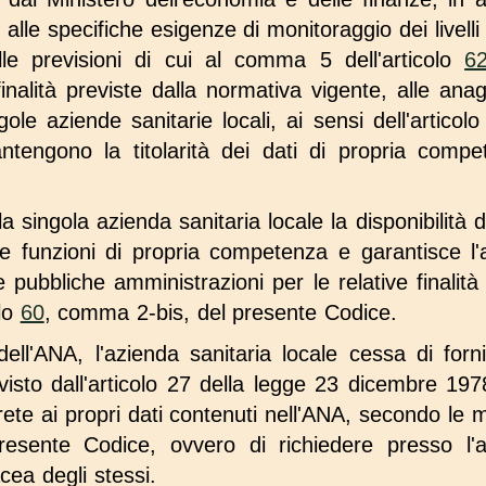
e alle specifiche esigenze di monitoraggio dei livelli
lle previsioni di cui al comma 5 dell'articolo
6
inalità previste dalla normativa vigente, alle anag
ingole aziende sanitarie locali, ai sensi dell'artico
tengono la titolarità dei dati di propria comp
a singola azienda sanitaria locale la disponibilità d
le funzioni di propria competenza e garantisce l'
 pubbliche amministrazioni per le relative finalità 
olo
60
, comma 2-bis, del presente Codice.
ll'ANA, l'azienda sanitaria locale cessa di fornire
visto dall'articolo 27 della legge 23 dicembre 197
 rete ai propri dati contenuti nell'ANA, secondo le
esente Codice, ovvero di richiedere presso l'az
ea degli stessi.