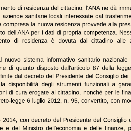
rimento di residenza del cittadino, l'ANA ne dà im
 aziende sanitarie locali interessate dal trasferim
o è compresa la nuova residenza provvede alla presa
to dell'ANA per i dati di propria competenza. Nes
ento di residenza è dovuta dal cittadino alle a
l nuovo sistema informativo sanitario nazionale r
ione di quanto disposto dall'articolo 87 della leg
finite dal decreto del Presidente del Consiglio dei 
la disponibilità degli strumenti funzionali a gara
ioni di cura erogate al cittadino, nonché per le finali
to-legge 6 luglio 2012, n. 95, convertito, con modi
o 2014, con decreto del Presidente del Consiglio d
te e del Ministro dell'economia e delle finanze, 