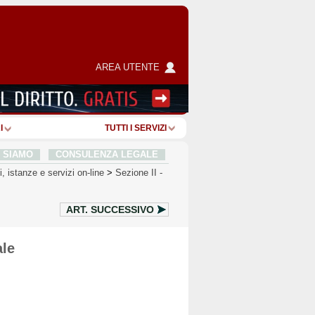
AREA UTENTE
I
TUTTI I SERVIZI
I SIAMO
CONSULENZA LEGALE
i, istanze e servizi on-line
>
Sezione II
-
ART.
SUCCESSIVO
ale