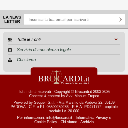
LA NEWS
LETTER
Tutte le Fonti
Servizio di consulenza legale
Chi siamo
Tutti i diritti riservati - Copyright © Brocardi.it 2003-2026
Concept & content by
Avv. Manuel Tropea
Powered by Sequeri S.r.l. - Via Marsilio da Padova 22, 35139
PADOVA - C.F. e P.I. 05500250286 - R.E.A. PD471772 - capitale
sociale i.v. 20.000
Per informazioni:
info@brocardi.it
-
Informativa Privacy
e
Cookie Policy
-
Chi siamo
-
Archivio