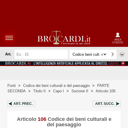
AREA
UTENTE
Art.
Fonti
>
Codice dei beni culturali e del paesaggio
>
PARTE
SECONDA
>
Titolo II
>
Capo I
>
Sezione II
>
Articolo 106
ART.
PREC.
ART.
SUCC.
Articolo
106
Codice dei beni culturali e
del paesaggio