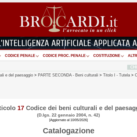
CODICE PENALE
CODICE PROC. PENALE
COSTITUZIONE
ALTR
CH
rali e del paesaggio
>
PARTE SECONDA
-
Beni culturali
>
Titolo I
-
Tutela
>
C
ticolo
17
Codice dei beni culturali e del paesag
(D.lgs. 22 gennaio 2004, n. 42)
[Aggiornato al 10/05/2026]
Catalogazione