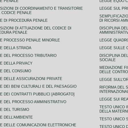
E PENALE
LEGGE EQUO 
SIZIONI DI COORDINAMENTO E TRANSITORIE
LEGGE SUL PR
L CODICE PENALE
SEMPLIFICAZIO
E DI PROCEDURA PENALE
DI RICORSI AM
SIZIONI DI ATTUAZIONE DEL CODICE DI
DISCIPLINA DE
EDURA PENALE
AMMINISTRATI
E PROCESSO PENALE MINORILE
LEGGE QUADRO
E DELLA STRADA
LEGGE SULLE 
E DEL PROCESSO TRIBUTARIO
DISCIPLINA DE
SOCIALE
E DELLA PRIVACY
MEDIAZIONE FI
CE DEL CONSUMO
DELLE CONTROV
E DELLE ASSICURAZIONI PRIVATE
LEGGE SULL'O
E DEI BENI CULTURALI E DEL PAESAGGIO
RIFORMA DEL S
INTERNAZIONA
E DEI CONTRATTI PUBBLICI [ABROGATO]
LEGGE SUI REA
E DEL PROCESSO AMMINISTRATIVO
TESTO UNICO I
E DEL TURISMO
DELLA MATERNI
E DELL'AMBIENTE
TESTO UNICO 
E DELLE COMUNICAZIONI ELETTRONICHE
TESTO UNICO D