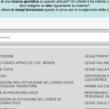
i di una
ricerca giuridica
su questo articolo? Un cliente ti ha chiesto 
devi redigere un
atto
riguardante la materia?
 ottieni
in tempi brevissimi
quanto ti serve per lo svolgimento della tu
TUZIONE
LEGGE PROFE
 CODICE APPALTI (D. LGS. 36/2023)
LEGGE FALLIM
E CIVILE
LEGGE SULLA 
EGGI
DISPOSIZIONI 
COLTIVATRICE
SIZIONI PER L'ATTUAZIONE DEL CODICE CIVILE
POSIZIONI TRANSITORIE
NORME SUI CO
E DI PROCEDURA CIVILE
RESPONSABILI
PERSONALE SA
SIZIONI DI ATTUAZIONE DEL CODICE DI
DURA CIVILE
LEGGE SULLE L