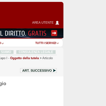
AREA UTENTE
I
TUTTI I SERVIZI
I SIAMO
CONSULENZA LEGALE
apo I
-
Oggetto della tutela
>
Articolo
ART.
SUCCESSIVO
gio