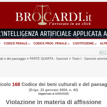
CODICE PENALE
CODICE PROC. PENALE
COSTITUZIONE
ALTR
CH
rali e del paesaggio
>
PARTE QUARTA
-
Sanzioni
>
Titolo I
-
Sanzioni ammini
icolo
168
Codice dei beni culturali e del paesa
(D.lgs. 22 gennaio 2004, n. 42)
[Aggiornato al 10/05/2026]
Violazione in materia di affissione