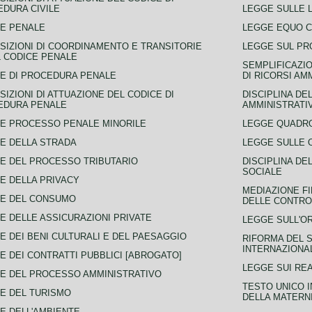
DURA CIVILE
LEGGE SULLE L
E PENALE
LEGGE EQUO 
SIZIONI DI COORDINAMENTO E TRANSITORIE
LEGGE SUL PR
L CODICE PENALE
SEMPLIFICAZIO
E DI PROCEDURA PENALE
DI RICORSI AM
SIZIONI DI ATTUAZIONE DEL CODICE DI
DISCIPLINA DE
EDURA PENALE
AMMINISTRATI
E PROCESSO PENALE MINORILE
LEGGE QUADRO
E DELLA STRADA
LEGGE SULLE 
E DEL PROCESSO TRIBUTARIO
DISCIPLINA DE
SOCIALE
E DELLA PRIVACY
MEDIAZIONE FI
CE DEL CONSUMO
DELLE CONTROV
E DELLE ASSICURAZIONI PRIVATE
LEGGE SULL'O
E DEI BENI CULTURALI E DEL PAESAGGIO
RIFORMA DEL S
INTERNAZIONA
E DEI CONTRATTI PUBBLICI [ABROGATO]
LEGGE SUI REA
E DEL PROCESSO AMMINISTRATIVO
TESTO UNICO I
E DEL TURISMO
DELLA MATERNI
E DELL'AMBIENTE