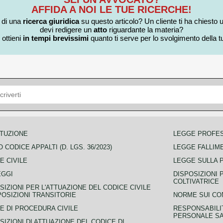
AFFIDA A NOI LE TUE RICERCHE!
i di una
ricerca giuridica
su questo articolo? Un cliente ti ha chiesto 
devi redigere un
atto
riguardante la materia?
 ottieni
in tempi brevissimi
quanto ti serve per lo svolgimento della tu
TUZIONE
LEGGE PROFE
 CODICE APPALTI (D. LGS. 36/2023)
LEGGE FALLIM
E CIVILE
LEGGE SULLA 
EGGI
DISPOSIZIONI 
COLTIVATRICE
SIZIONI PER L'ATTUAZIONE DEL CODICE CIVILE
POSIZIONI TRANSITORIE
NORME SUI CO
E DI PROCEDURA CIVILE
RESPONSABILI
PERSONALE SA
SIZIONI DI ATTUAZIONE DEL CODICE DI