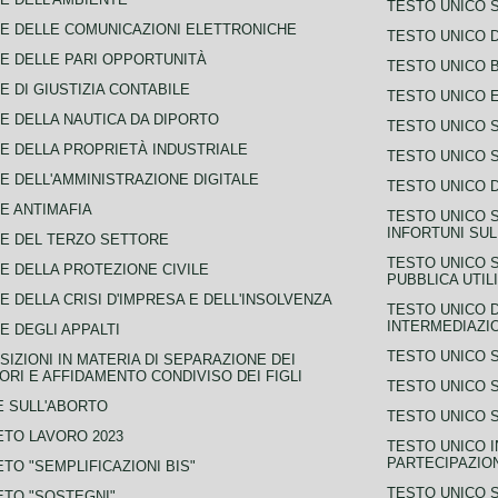
TESTO UNICO 
E DELLE COMUNICAZIONI ELETTRONICHE
TESTO UNICO D
E DELLE PARI OPPORTUNITÀ
TESTO UNICO 
E DI GIUSTIZIA CONTABILE
TESTO UNICO E
E DELLA NAUTICA DA DIPORTO
TESTO UNICO 
E DELLA PROPRIETÀ INDUSTRIALE
TESTO UNICO 
E DELL'AMMINISTRAZIONE DIGITALE
TESTO UNICO D
E ANTIMAFIA
TESTO UNICO 
INFORTUNI SU
E DEL TERZO SETTORE
TESTO UNICO 
E DELLA PROTEZIONE CIVILE
PUBBLICA UTIL
E DELLA CRISI D'IMPRESA E DELL'INSOLVENZA
TESTO UNICO D
INTERMEDIAZIO
E DEGLI APPALTI
TESTO UNICO 
SIZIONI IN MATERIA DI SEPARAZIONE DEI
ORI E AFFIDAMENTO CONDIVISO DEI FIGLI
TESTO UNICO 
 SULL'ABORTO
TESTO UNICO S
TO LAVORO 2023
TESTO UNICO I
PARTECIPAZIO
TO "SEMPLIFICAZIONI BIS"
TESTO UNICO 
TO "SOSTEGNI"