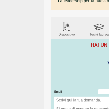
La leadership per la tutela d
Dispositivo
Tesi
laurea
di
HAI UN
Email