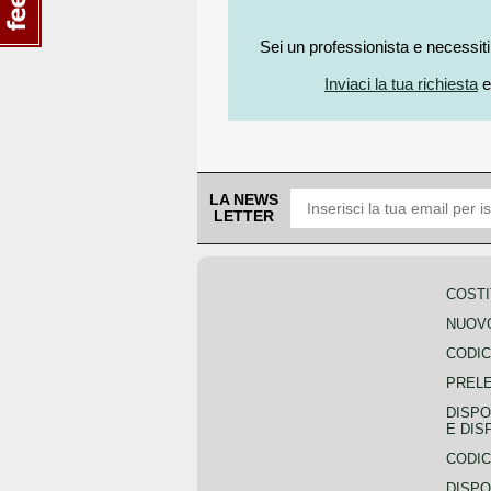
Sei un professionista e necessit
Inviaci la tua richiesta
e
LA NEWS
LETTER
COSTI
NUOVO
CODIC
PREL
DISPO
E DIS
CODIC
DISPO