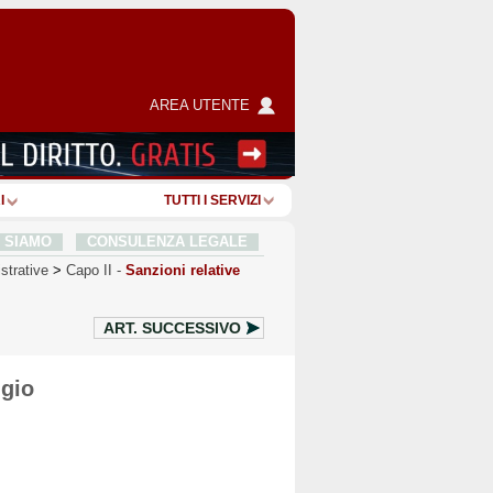
AREA UTENTE
I
TUTTI I SERVIZI
I SIAMO
CONSULENZA LEGALE
strative
>
Capo II
-
Sanzioni relative
ART.
SUCCESSIVO
ggio