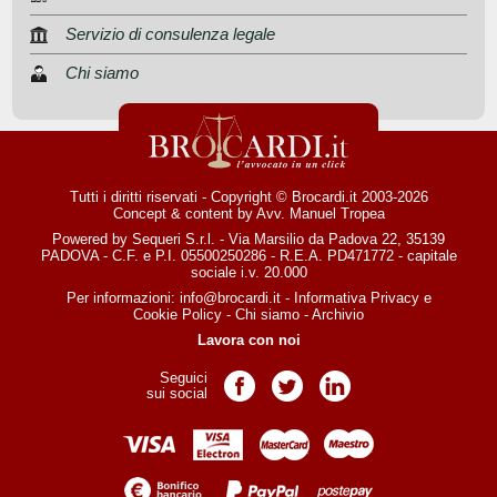
Servizio di consulenza legale
Chi siamo
Tutti i diritti riservati - Copyright © Brocardi.it 2003-2026
Concept & content by
Avv. Manuel Tropea
Powered by Sequeri S.r.l. - Via Marsilio da Padova 22, 35139
PADOVA - C.F. e P.I. 05500250286 - R.E.A. PD471772 - capitale
sociale i.v. 20.000
Per informazioni:
info@brocardi.it
-
Informativa Privacy
e
Cookie Policy
-
Chi siamo
-
Archivio
Lavora con noi
Seguici
Pagina Facebook
Pagina Twitter
Pagina LinkedIn
sui social