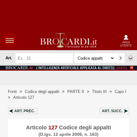
AREA
UTENTE
Art.
Fonti
>
Codice degli appalti
>
PARTE II
>
Titolo III
>
Capo I
>
Articolo 127
ART.
PREC.
ART.
SUCC.
Articolo
127
Codice degli appalti
(D.lgs. 12 aprile 2006, n. 163)