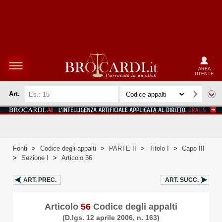
AREA
UTENTE
Art.
Fonti
>
Codice degli appalti
>
PARTE II
>
Titolo I
>
Capo III
>
Sezione I
>
Articolo 56
ART.
PREC.
ART.
SUCC.
Articolo
56
Codice degli appalti
(D.lgs. 12 aprile 2006, n. 163)