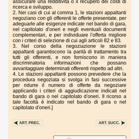
assicurare una redditività o il recupero dei costi di
ricerca e sviluppo.
2. Nei casi di cui al comma 1, le stazioni appaltanti
negoziano con gli offerenti le offerte presentate, per
adeguarle alle esigenze indicate nel bando di gara,
nel capitolato d'oneri e negli eventuali documenti
complementari, e per individuare l'offerta migliore
con i criteri di selezione di cui agli articoli 82 e 83.
3. Nel corso della negoziazione le stazioni
appaltanti garantiscono la parità di trattamento tra
tutti gli offerenti, e non forniscono in maniera
discriminatoria informazioni che possano
avvantaggiare determinati offerenti rispetto ad altri.
4. Le stazioni appaltanti possono prevedere che la
procedura negoziata si svolga in fasi successive
per ridurre il numero di offerte da negoziare
applicando i criteri di aggiudicazione indicati nel
bando di gara o nel capitolato d'oneri. Il ricorso a
tale facoltà è indicato nel bando di gara o nel
capitolato d'oneri.]
ART.
PREC.
ART.
SUCC.