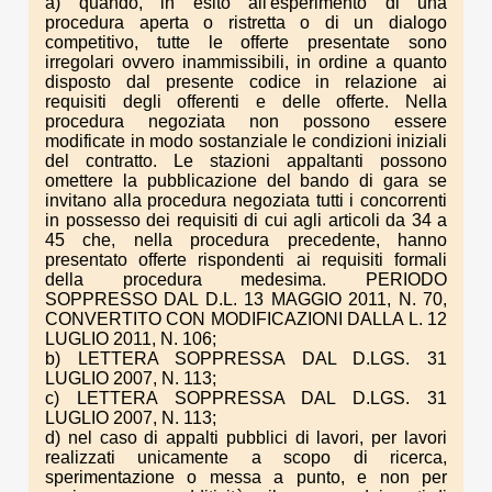
a) quando, in esito all'esperimento di una
procedura aperta o ristretta o di un dialogo
competitivo, tutte le offerte presentate sono
irregolari ovvero inammissibili, in ordine a quanto
disposto dal presente codice in relazione ai
requisiti degli offerenti e delle offerte. Nella
procedura negoziata non possono essere
modificate in modo sostanziale le condizioni iniziali
del contratto. Le stazioni appaltanti possono
omettere la pubblicazione del bando di gara se
invitano alla procedura negoziata tutti i concorrenti
in possesso dei requisiti di cui agli articoli da 34 a
45 che, nella procedura precedente, hanno
presentato offerte rispondenti ai requisiti formali
della procedura medesima. PERIODO
SOPPRESSO DAL D.L. 13 MAGGIO 2011, N. 70,
CONVERTITO CON MODIFICAZIONI DALLA L. 12
LUGLIO 2011, N. 106;
b) LETTERA SOPPRESSA DAL D.LGS. 31
LUGLIO 2007, N. 113;
c) LETTERA SOPPRESSA DAL D.LGS. 31
LUGLIO 2007, N. 113;
d) nel caso di appalti pubblici di lavori, per lavori
realizzati unicamente a scopo di ricerca,
sperimentazione o messa a punto, e non per