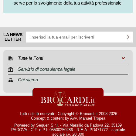
serve per lo svolgimento della tua attività professionale!
LA NEWS
LETTER
Tutte le Fonti
Servizio di consulenza legale
Chi siamo
Tutti i diritti riservati - Copyright © Brocardi.it 2003-2026
Concept & content by
Avv. Manuel Tropea
Powered by Sequeri S.r.l. - Via Marsilio da Padova 22, 35139
PADOVA - C.F. e P.I. 05500250286 - R.E.A. PD471772 - capitale
sociale i.v. 20.000