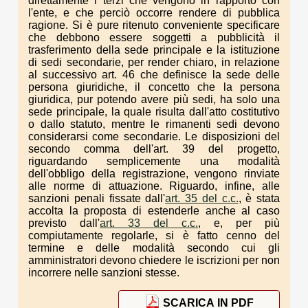
direttamente i terzi che vengono in rapporto con
l'ente, e che perciò occorre rendere di pubblica
ragione. Si è pure ritenuto conveniente specificare
che debbono essere soggetti a pubblicità il
trasferimento della sede principale e la istituzione
di sedi secondarie, per render chiaro, in relazione
al successivo art. 46 che definisce la sede delle
persona giuridiche, il concetto che la persona
giuridica, pur potendo avere più sedi, ha solo una
sede principale, la quale risulta dall'atto costitutivo
o dallo statuto, mentre le rimanenti sedi devono
considerarsi come secondarie. Le disposizioni del
secondo comma dell'art. 39 del progetto,
riguardando semplicemente una modalità
dell'obbligo della registrazione, vengono rinviate
alle norme di attuazione. Riguardo, infine, alle
sanzioni penali fissate dall'
art. 35 del c.c.
, è stata
accolta la proposta di estenderle anche al caso
previsto dall'
art. 33 del c.c.
, e, per più
compiutamente regolarle, si è fatto cenno del
termine e delle modalità secondo cui gli
amministratori devono chiedere le iscrizioni per non
incorrere nelle sanzioni stesse.
SCARICA IN PDF