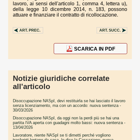
lavoro, ai sensi dell'articolo 1, comma 4, lettera u),
della legge 10 dicembre 2014, n. 183, possono
attuare e finanziare il contratto di ricollocazione.
ART.
PREC.
ART.
SUCC.
SCARICA IN PDF
Notizie giuridiche correlate
all'articolo
Disoccupazione NASpI, devi restituirla se hai lasciato il lavoro
senza licenziamento, ma con un accordo: nuova sentenza
-
30/03/2026
Disoccupazione NASpI, da oggi non la perdi più se hai una
partita IVA aperta con guadagni molto bassi: nuova sentenza
-
13/04/2026
Lavoratore, niente NASpI se ti dimetti perché vogliono
trasferirti lontano da casa, lo dice la Cassazione: nuova