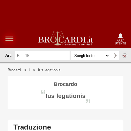
AREA
UTENTE
Art.
Brocardi
>
I
>
Ius legationis
Brocardo
“
Ius legationis
”
Traduzione