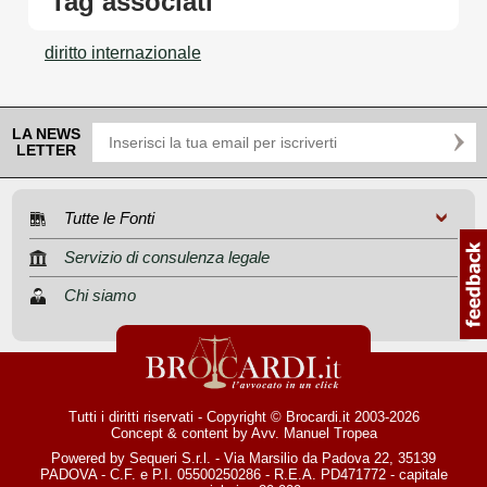
Tag associati
diritto internazionale
LA NEWS
LETTER
Tutte le Fonti
Servizio di consulenza legale
Chi siamo
Tutti i diritti riservati - Copyright © Brocardi.it 2003-2026
Concept & content by
Avv. Manuel Tropea
Powered by Sequeri S.r.l. - Via Marsilio da Padova 22, 35139
PADOVA - C.F. e P.I. 05500250286 - R.E.A. PD471772 - capitale