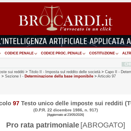
CODICE PENALE
CODICE PROC. PENALE
COSTITUZIONE
ALTR
CH
ste sui redditi
>
Titolo II
-
Imposta sul reddito delle società
>
Capo II
-
Deter
i
>
Sezione I
-
Determinazione della base imponibile
>
Articolo 97
icolo
97
Testo unico delle imposte sui redditi (
(D.P.R. 22 dicembre 1986, n. 917)
[Aggiornato al 23/05/2026]
Pro rata patrimoniale
[ABROGATO]