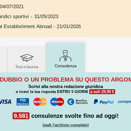
04/07/2021
uridici sportivi
- 31/05/2023
t Establishment Abroad
- 21/01/2026
Consulenza
Tesi
laurea
di
 DUBBIO O UN PROBLEMA SU QUESTO ARG
Scrivi alla nostra redazione giuridica
e ricevi la tua risposta
ENTRO 5 GIORNI
a soli 29,90 €
9.581
consulenze svolte fino ad oggi!
(vedi l'archivio completo)