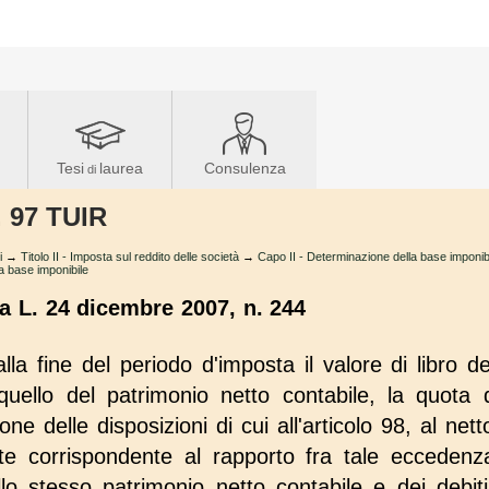
Tesi
laurea
Consulenza
di
. 97 TUIR
i
→
Titolo II - Imposta sul reddito delle società
→
Capo II - Determinazione della base imponibi
a base imponibile
la L. 24 dicembre 2007, n. 244
lla fine del periodo d'imposta il valore di libro de
 quello del patrimonio netto contabile, la quota d
ne delle disposizioni di cui all'articolo 98, al netto
te corrispondente al rapporto fra tale eccedenza 
ello stesso patrimonio netto contabile e dei debit