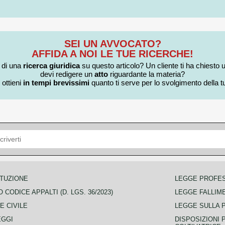
SEI UN AVVOCATO?
AFFIDA A NOI LE TUE RICERCHE!
i di una
ricerca giuridica
su questo articolo? Un cliente ti ha chiesto 
devi redigere un
atto
riguardante la materia?
 ottieni
in tempi brevissimi
quanto ti serve per lo svolgimento della tu
TUZIONE
LEGGE PROFE
 CODICE APPALTI (D. LGS. 36/2023)
LEGGE FALLIM
E CIVILE
LEGGE SULLA 
EGGI
DISPOSIZIONI 