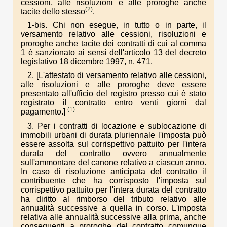
cessioni, alle risoluzioni e alle proroghe anche
(2)
tacite dello stesso
.
1-bis. Chi non esegue, in tutto o in parte, il
versamento relativo alle cessioni, risoluzioni e
proroghe anche tacite dei contratti di cui al comma
1 è sanzionato ai sensi dell'articolo 13 del decreto
legislativo 18 dicembre 1997, n. 471.
2. [L'attestato di versamento relativo alle cessioni,
alle risoluzioni e alle proroghe deve essere
presentato all'ufficio del registro presso cui è stato
registrato il contratto entro venti giorni dal
(1)
pagamento.]
3. Per i contratti di locazione e sublocazione di
immobili urbani di durata pluriennale l'imposta può
essere assolta sul corrispettivo pattuito per l'intera
durata del contratto ovvero annualmente
sull'ammontare del canone relativo a ciascun anno.
In caso di risoluzione anticipata del contratto il
contribuente che ha corrisposto l'imposta sul
corrispettivo pattuito per l'intera durata del contratto
ha diritto al rimborso del tributo relativo alle
annualità successive a quella in corso. L'imposta
relativa alle annualità successive alla prima, anche
conseguenti a proroghe del contratto comunque