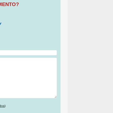
OMENTO?
tiva
)