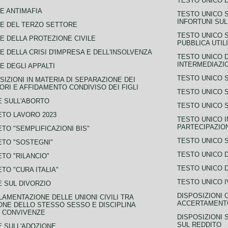
TESTO UNICO D
E ANTIMAFIA
TESTO UNICO 
INFORTUNI SU
E DEL TERZO SETTORE
TESTO UNICO 
E DELLA PROTEZIONE CIVILE
PUBBLICA UTIL
E DELLA CRISI D'IMPRESA E DELL'INSOLVENZA
TESTO UNICO D
INTERMEDIAZIO
E DEGLI APPALTI
TESTO UNICO 
SIZIONI IN MATERIA DI SEPARAZIONE DEI
ORI E AFFIDAMENTO CONDIVISO DEI FIGLI
TESTO UNICO 
 SULL'ABORTO
TESTO UNICO S
TO LAVORO 2023
TESTO UNICO I
PARTECIPAZIO
TO "SEMPLIFICAZIONI BIS"
TESTO UNICO 
TO "SOSTEGNI"
TESTO UNICO D
TO "RILANCIO"
TESTO UNICO D
TO "CURA ITALIA"
TESTO UNICO I
 SUL DIVORZIO
DISPOSIZIONI 
AMENTAZIONE DELLE UNIONI CIVILI TRA
ACCERTAMENTO
NE DELLO STESSO SESSO E DISCIPLINA
 CONVIVENZE
DISPOSIZIONI 
SUL REDDITO
 SULL'ADOZIONE