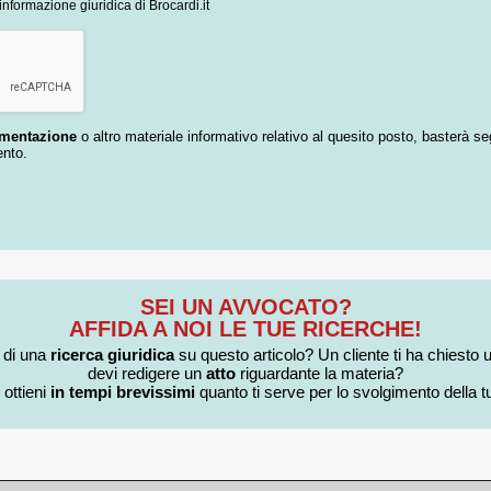
informazione giuridica di Brocardi.it
umentazione
o altro materiale informativo relativo al quesito posto, basterà se
ento.
SEI UN AVVOCATO?
AFFIDA A NOI LE TUE RICERCHE!
i di una
ricerca giuridica
su questo articolo? Un cliente ti ha chiesto 
devi redigere un
atto
riguardante la materia?
 ottieni
in tempi brevissimi
quanto ti serve per lo svolgimento della tu