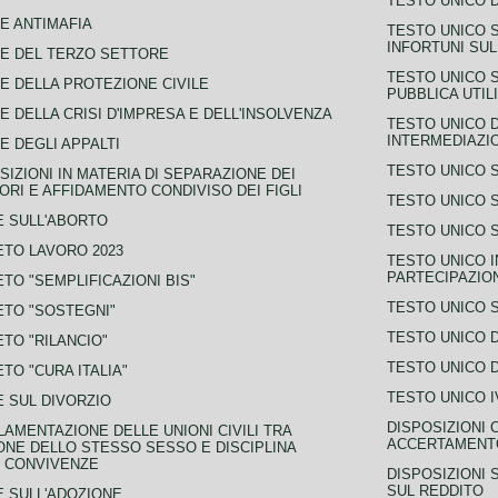
TESTO UNICO D
E ANTIMAFIA
TESTO UNICO 
INFORTUNI SU
E DEL TERZO SETTORE
TESTO UNICO 
E DELLA PROTEZIONE CIVILE
PUBBLICA UTIL
E DELLA CRISI D'IMPRESA E DELL'INSOLVENZA
TESTO UNICO D
INTERMEDIAZIO
E DEGLI APPALTI
TESTO UNICO 
SIZIONI IN MATERIA DI SEPARAZIONE DEI
ORI E AFFIDAMENTO CONDIVISO DEI FIGLI
TESTO UNICO 
 SULL'ABORTO
TESTO UNICO S
TO LAVORO 2023
TESTO UNICO I
PARTECIPAZIO
TO "SEMPLIFICAZIONI BIS"
TESTO UNICO 
TO "SOSTEGNI"
TESTO UNICO D
TO "RILANCIO"
TESTO UNICO D
TO "CURA ITALIA"
TESTO UNICO I
 SUL DIVORZIO
DISPOSIZIONI 
AMENTAZIONE DELLE UNIONI CIVILI TRA
ACCERTAMENTO
NE DELLO STESSO SESSO E DISCIPLINA
 CONVIVENZE
DISPOSIZIONI 
SUL REDDITO
 SULL'ADOZIONE