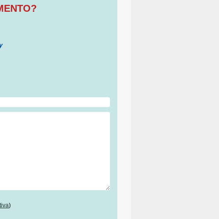
OMENTO?
tiva
)