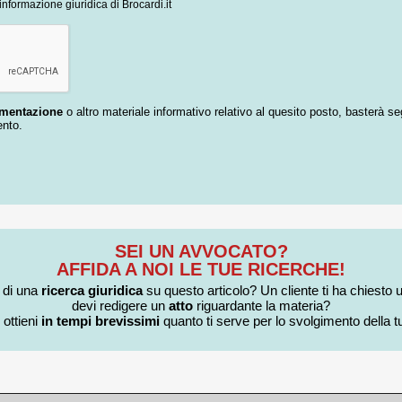
informazione giuridica di Brocardi.it
umentazione
o altro materiale informativo relativo al quesito posto, basterà se
ento.
SEI UN AVVOCATO?
AFFIDA A NOI LE TUE RICERCHE!
i di una
ricerca giuridica
su questo articolo? Un cliente ti ha chiesto 
devi redigere un
atto
riguardante la materia?
 ottieni
in tempi brevissimi
quanto ti serve per lo svolgimento della tu