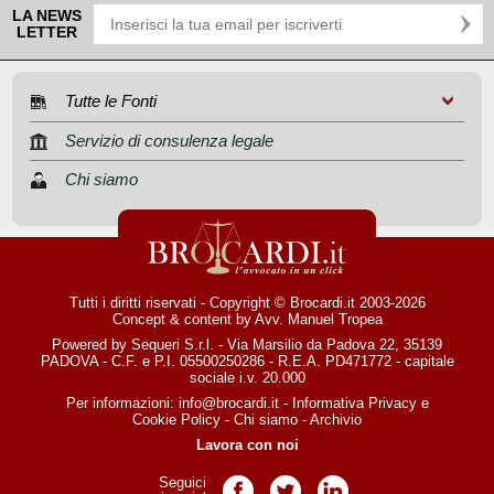
LA NEWS
LETTER
Tutte le Fonti
Servizio di consulenza legale
Chi siamo
Tutti i diritti riservati - Copyright © Brocardi.it 2003-2026
Concept & content by
Avv. Manuel Tropea
Powered by Sequeri S.r.l. - Via Marsilio da Padova 22, 35139
PADOVA - C.F. e P.I. 05500250286 - R.E.A. PD471772 - capitale
sociale i.v. 20.000
Per informazioni:
info@brocardi.it
-
Informativa Privacy
e
Cookie Policy
-
Chi siamo
-
Archivio
Lavora con noi
Seguici
Pagina Facebook
Pagina Twitter
Pagina LinkedIn