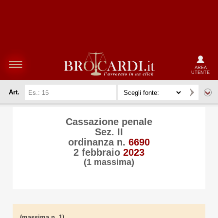
AREA
UTENTE
Art.
Cassazione penale
Sez. II
ordinanza n.
6690
2 febbraio
2023
(1 massima)
(massima n. 1)