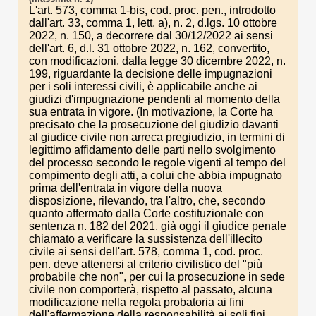
L'art. 573, comma 1-bis, cod. proc. pen., introdotto
dall'art. 33, comma 1, lett. a), n. 2, d.lgs. 10 ottobre
2022, n. 150, a decorrere dal 30/12/2022 ai sensi
dell'art. 6, d.l. 31 ottobre 2022, n. 162, convertito,
con modificazioni, dalla legge 30 dicembre 2022, n.
199, riguardante la decisione delle impugnazioni
per i soli interessi civili, è applicabile anche ai
giudizi d'impugnazione pendenti al momento della
sua entrata in vigore. (In motivazione, la Corte ha
precisato che la prosecuzione del giudizio davanti
al giudice civile non arreca pregiudizio, in termini di
legittimo affidamento delle parti nello svolgimento
del processo secondo le regole vigenti al tempo del
compimento degli atti, a colui che abbia impugnato
prima dell'entrata in vigore della nuova
disposizione, rilevando, tra l'altro, che, secondo
quanto affermato dalla Corte costituzionale con
sentenza n. 182 del 2021, già oggi il giudice penale
chiamato a verificare la sussistenza dell'illecito
civile ai sensi dell'art. 578, comma 1, cod. proc.
pen. deve attenersi al criterio civilistico del "più
probabile che non", per cui la prosecuzione in sede
civile non comporterà, rispetto al passato, alcuna
modificazione nella regola probatoria ai fini
dell'affermazione della responsabilità ai soli fini