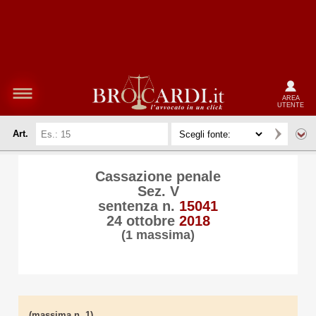
AREA
UTENTE
Art.
Cassazione penale
Sez. V
sentenza n.
15041
24 ottobre
2018
(1 massima)
(massima n. 1)