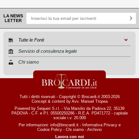
LA NEWS
LETTER
Tutte le Fonti
Servizio di consulenza legale
Chi siamo
Tutti i diritti riservati - Copyright © Brocardi.it 2003-2026
Concept & content by
Avv. Manuel Tropea
Powered by Sequeri S.r.l. - Via Marsilio da Padova 22, 35139
PADOVA - C.F. e P.I. 05500250286 - R.E.A. PD471772 - capitale
sociale i.v. 20.000
Per informazioni:
info@brocardi.it
-
Informativa Privacy
e
Cookie Policy
-
Chi siamo
-
Archivio
Lavora con noi