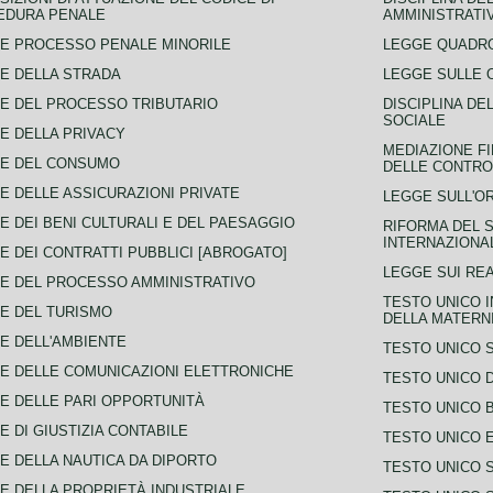
EDURA PENALE
AMMINISTRATI
E PROCESSO PENALE MINORILE
LEGGE QUADRO
E DELLA STRADA
LEGGE SULLE 
E DEL PROCESSO TRIBUTARIO
DISCIPLINA DE
SOCIALE
E DELLA PRIVACY
MEDIAZIONE FI
CE DEL CONSUMO
DELLE CONTROV
E DELLE ASSICURAZIONI PRIVATE
LEGGE SULL'O
E DEI BENI CULTURALI E DEL PAESAGGIO
RIFORMA DEL S
INTERNAZIONA
E DEI CONTRATTI PUBBLICI [ABROGATO]
LEGGE SUI REA
E DEL PROCESSO AMMINISTRATIVO
TESTO UNICO I
E DEL TURISMO
DELLA MATERNI
E DELL'AMBIENTE
TESTO UNICO 
E DELLE COMUNICAZIONI ELETTRONICHE
TESTO UNICO D
E DELLE PARI OPPORTUNITÀ
TESTO UNICO 
E DI GIUSTIZIA CONTABILE
TESTO UNICO E
E DELLA NAUTICA DA DIPORTO
TESTO UNICO 
E DELLA PROPRIETÀ INDUSTRIALE