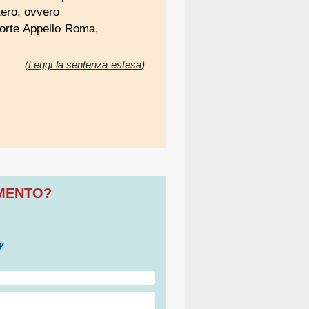
tero, ovvero
Corte Appello Roma,
(
Leggi la sentenza estesa
)
OMENTO?