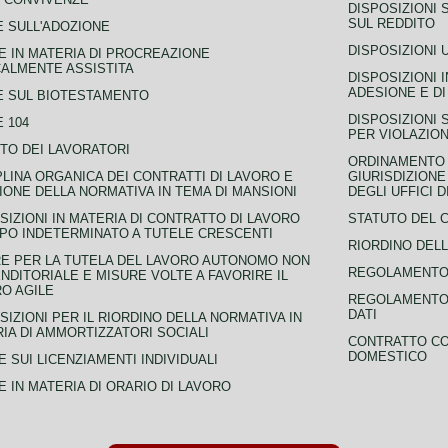
DISPOSIZIONI 
SUL REDDITO
 SULL'ADOZIONE
DISPOSIZIONI 
 IN MATERIA DI PROCREAZIONE
ALMENTE ASSISTITA
DISPOSIZIONI 
ADESIONE E DI
E SUL BIOTESTAMENTO
DISPOSIZIONI 
 104
PER VIOLAZION
TO DEI LAVORATORI
ORDINAMENTO D
PLINA ORGANICA DEI CONTRATTI DI LAVORO E
GIURISDIZIONE
IONE DELLA NORMATIVA IN TEMA DI MANSIONI
DEGLI UFFICI 
SIZIONI IN MATERIA DI CONTRATTO DI LAVORO
STATUTO DEL 
PO INDETERMINATO A TUTELE CRESCENTI
RIORDINO DELL
E PER LA TUTELA DEL LAVORO AUTONOMO NON
REGOLAMENTO 
NDITORIALE E MISURE VOLTE A FAVORIRE IL
O AGILE
REGOLAMENTO 
DATI
SIZIONI PER IL RIORDINO DELLA NORMATIVA IN
IA DI AMMORTIZZATORI SOCIALI
CONTRATTO CO
DOMESTICO
 SUI LICENZIAMENTI INDIVIDUALI
 IN MATERIA DI ORARIO DI LAVORO