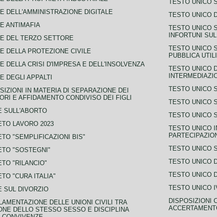
TESTO UNICO 
E DELL'AMMINISTRAZIONE DIGITALE
TESTO UNICO D
E ANTIMAFIA
TESTO UNICO 
INFORTUNI SU
E DEL TERZO SETTORE
TESTO UNICO 
E DELLA PROTEZIONE CIVILE
PUBBLICA UTIL
E DELLA CRISI D'IMPRESA E DELL'INSOLVENZA
TESTO UNICO D
INTERMEDIAZIO
E DEGLI APPALTI
TESTO UNICO 
SIZIONI IN MATERIA DI SEPARAZIONE DEI
ORI E AFFIDAMENTO CONDIVISO DEI FIGLI
TESTO UNICO 
 SULL'ABORTO
TESTO UNICO S
TO LAVORO 2023
TESTO UNICO I
PARTECIPAZIO
TO "SEMPLIFICAZIONI BIS"
TESTO UNICO 
TO "SOSTEGNI"
TESTO UNICO D
TO "RILANCIO"
TESTO UNICO D
TO "CURA ITALIA"
TESTO UNICO I
 SUL DIVORZIO
DISPOSIZIONI 
AMENTAZIONE DELLE UNIONI CIVILI TRA
ACCERTAMENTO
NE DELLO STESSO SESSO E DISCIPLINA
 CONVIVENZE