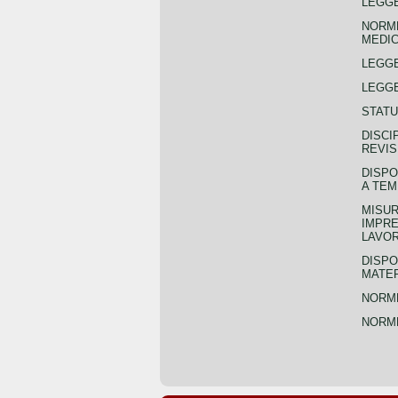
LEGGE
NORME
MEDIC
LEGG
LEGGE
STATU
DISCI
REVIS
DISPO
A TEM
MISUR
IMPRE
LAVOR
DISPO
MATER
NORME
NORME