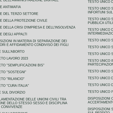
E DELL'AMMINISTRAZIONE DIGITALE
TESTO UNICO D
E ANTIMAFIA
TESTO UNICO 
INFORTUNI SU
E DEL TERZO SETTORE
TESTO UNICO 
E DELLA PROTEZIONE CIVILE
PUBBLICA UTIL
E DELLA CRISI D'IMPRESA E DELL'INSOLVENZA
TESTO UNICO D
INTERMEDIAZIO
E DEGLI APPALTI
TESTO UNICO 
SIZIONI IN MATERIA DI SEPARAZIONE DEI
ORI E AFFIDAMENTO CONDIVISO DEI FIGLI
TESTO UNICO 
 SULL'ABORTO
TESTO UNICO S
TO LAVORO 2023
TESTO UNICO I
PARTECIPAZIO
TO "SEMPLIFICAZIONI BIS"
TESTO UNICO 
TO "SOSTEGNI"
TESTO UNICO D
TO "RILANCIO"
TESTO UNICO D
TO "CURA ITALIA"
TESTO UNICO I
 SUL DIVORZIO
DISPOSIZIONI 
AMENTAZIONE DELLE UNIONI CIVILI TRA
ACCERTAMENTO
NE DELLO STESSO SESSO E DISCIPLINA
 CONVIVENZE
DISPOSIZIONI 
SUL REDDITO