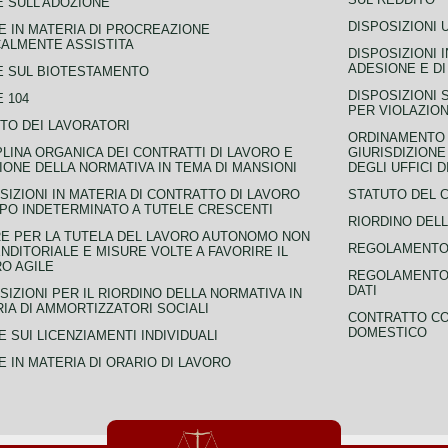
 SULL'ADOZIONE
DISPOSIZIONI 
 IN MATERIA DI PROCREAZIONE
ALMENTE ASSISTITA
DISPOSIZIONI 
ADESIONE E DI
E SUL BIOTESTAMENTO
DISPOSIZIONI 
 104
PER VIOLAZION
TO DEI LAVORATORI
ORDINAMENTO D
PLINA ORGANICA DEI CONTRATTI DI LAVORO E
GIURISDIZIONE
IONE DELLA NORMATIVA IN TEMA DI MANSIONI
DEGLI UFFICI 
SIZIONI IN MATERIA DI CONTRATTO DI LAVORO
STATUTO DEL 
PO INDETERMINATO A TUTELE CRESCENTI
RIORDINO DELL
E PER LA TUTELA DEL LAVORO AUTONOMO NON
REGOLAMENTO 
NDITORIALE E MISURE VOLTE A FAVORIRE IL
O AGILE
REGOLAMENTO 
DATI
SIZIONI PER IL RIORDINO DELLA NORMATIVA IN
IA DI AMMORTIZZATORI SOCIALI
CONTRATTO CO
DOMESTICO
 SUI LICENZIAMENTI INDIVIDUALI
 IN MATERIA DI ORARIO DI LAVORO