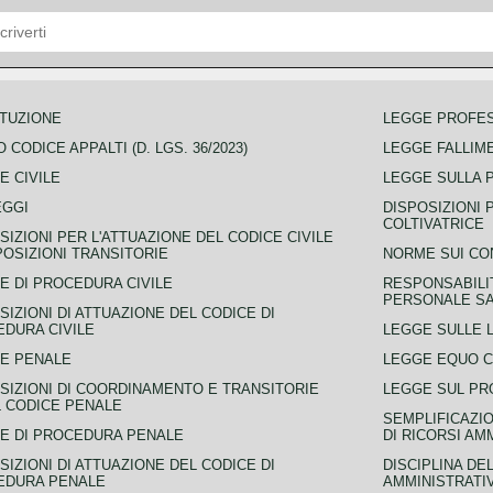
TUZIONE
LEGGE PROFE
 CODICE APPALTI (D. LGS. 36/2023)
LEGGE FALLIM
E CIVILE
LEGGE SULLA 
EGGI
DISPOSIZIONI 
COLTIVATRICE
SIZIONI PER L'ATTUAZIONE DEL CODICE CIVILE
POSIZIONI TRANSITORIE
NORME SUI CO
E DI PROCEDURA CIVILE
RESPONSABILI
PERSONALE SA
SIZIONI DI ATTUAZIONE DEL CODICE DI
DURA CIVILE
LEGGE SULLE L
E PENALE
LEGGE EQUO 
SIZIONI DI COORDINAMENTO E TRANSITORIE
LEGGE SUL PR
L CODICE PENALE
SEMPLIFICAZIO
E DI PROCEDURA PENALE
DI RICORSI AM
SIZIONI DI ATTUAZIONE DEL CODICE DI
DISCIPLINA DE
EDURA PENALE
AMMINISTRATI