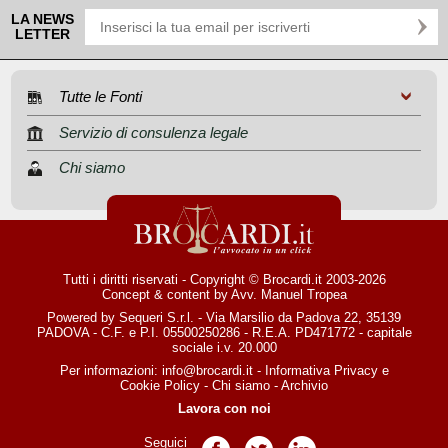
LA NEWS
LETTER
Tutte le Fonti
Servizio di consulenza legale
Chi siamo
Tutti i diritti riservati - Copyright © Brocardi.it 2003-2026
Concept & content by
Avv. Manuel Tropea
Powered by Sequeri S.r.l. - Via Marsilio da Padova 22, 35139
PADOVA - C.F. e P.I. 05500250286 - R.E.A. PD471772 - capitale
sociale i.v. 20.000
Per informazioni:
info@brocardi.it
-
Informativa Privacy
e
Cookie Policy
-
Chi siamo
-
Archivio
Lavora con noi
Seguici
Pagina Facebook
Pagina Twitter
Pagina LinkedIn