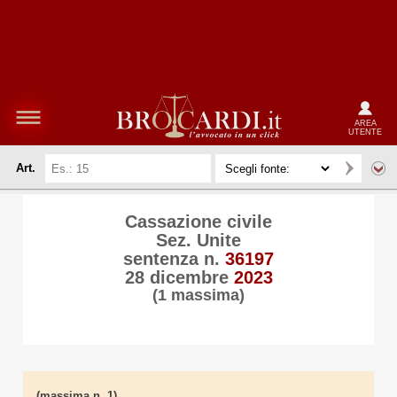
AREA
UTENTE
Art.
Cassazione civile
Sez. Unite
sentenza n.
36197
28 dicembre
2023
(1 massima)
(massima n. 1)