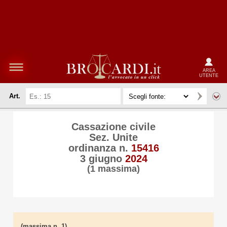
AREA
UTENTE
Art.
Cassazione civile
Sez. Unite
ordinanza n.
15416
3 giugno
2024
(1 massima)
(massima n. 1)