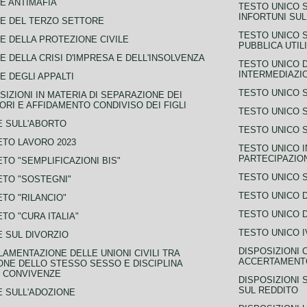
E ANTIMAFIA
TESTO UNICO 
INFORTUNI SU
E DEL TERZO SETTORE
TESTO UNICO 
E DELLA PROTEZIONE CIVILE
PUBBLICA UTIL
E DELLA CRISI D'IMPRESA E DELL'INSOLVENZA
TESTO UNICO D
INTERMEDIAZIO
E DEGLI APPALTI
TESTO UNICO 
SIZIONI IN MATERIA DI SEPARAZIONE DEI
ORI E AFFIDAMENTO CONDIVISO DEI FIGLI
TESTO UNICO 
 SULL'ABORTO
TESTO UNICO S
TO LAVORO 2023
TESTO UNICO I
PARTECIPAZIO
TO "SEMPLIFICAZIONI BIS"
TESTO UNICO 
TO "SOSTEGNI"
TESTO UNICO D
TO "RILANCIO"
TESTO UNICO D
TO "CURA ITALIA"
TESTO UNICO I
 SUL DIVORZIO
DISPOSIZIONI 
AMENTAZIONE DELLE UNIONI CIVILI TRA
ACCERTAMENTO
NE DELLO STESSO SESSO E DISCIPLINA
 CONVIVENZE
DISPOSIZIONI 
SUL REDDITO
 SULL'ADOZIONE