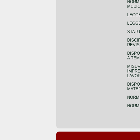
NORME
MEDIC
LEGG
LEGGE
STATU
DISCI
REVIS
DISPO
A TEM
MISUR
IMPRE
LAVOR
DISPO
MATER
NORME
NORME