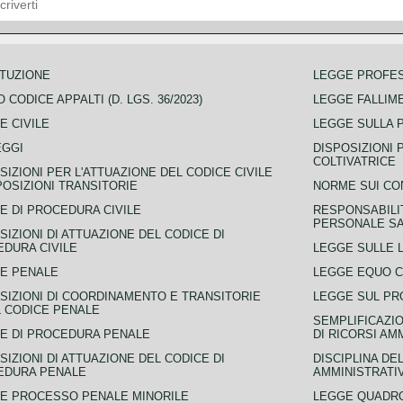
TUZIONE
LEGGE PROFE
 CODICE APPALTI (D. LGS. 36/2023)
LEGGE FALLIM
E CIVILE
LEGGE SULLA 
EGGI
DISPOSIZIONI 
COLTIVATRICE
SIZIONI PER L'ATTUAZIONE DEL CODICE CIVILE
POSIZIONI TRANSITORIE
NORME SUI CO
E DI PROCEDURA CIVILE
RESPONSABILI
PERSONALE SA
SIZIONI DI ATTUAZIONE DEL CODICE DI
DURA CIVILE
LEGGE SULLE L
E PENALE
LEGGE EQUO 
SIZIONI DI COORDINAMENTO E TRANSITORIE
LEGGE SUL PR
L CODICE PENALE
SEMPLIFICAZIO
E DI PROCEDURA PENALE
DI RICORSI AM
SIZIONI DI ATTUAZIONE DEL CODICE DI
DISCIPLINA DE
EDURA PENALE
AMMINISTRATI
E PROCESSO PENALE MINORILE
LEGGE QUADRO