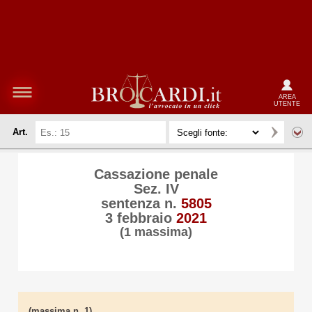
AREA
UTENTE
Art.
Cassazione penale
Sez. IV
sentenza n.
5805
3 febbraio
2021
(1 massima)
(massima n. 1)