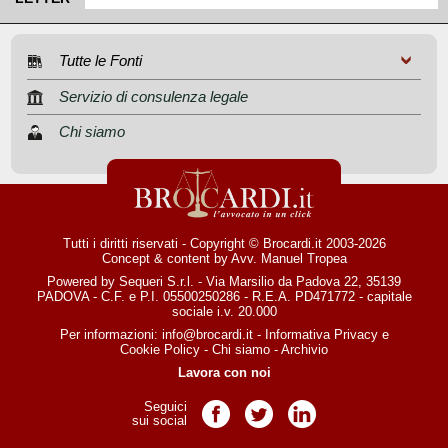
Tutte le Fonti
Servizio di consulenza legale
Chi siamo
Tutti i diritti riservati - Copyright © Brocardi.it 2003-2026
Concept & content by
Avv. Manuel Tropea
Powered by Sequeri S.r.l. - Via Marsilio da Padova 22, 35139
PADOVA - C.F. e P.I. 05500250286 - R.E.A. PD471772 - capitale
sociale i.v. 20.000
Per informazioni:
info@brocardi.it
-
Informativa Privacy
e
Cookie Policy
-
Chi siamo
-
Archivio
Lavora con noi
Seguici
Pagina Facebook
Pagina Twitter
Pagina LinkedIn
sui social