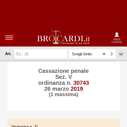
AREA
UTENTE
Art.
Cassazione penale
Sez. V
ordinanza n.
30743
26 marzo
2019
(1 massima)
(massima n. 1)