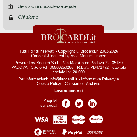
Servizio di consulenza legale
Chi siamo
Tutti i diritti riservati - Copyright © Brocardi.it 2003-2026
Concept & content by
Avv. Manuel Tropea
Powered by Sequeri S.r.l. - Via Marsilio da Padova 22, 35139
PADOVA - C.F. e P.I. 05500250286 - R.E.A. PD471772 - capitale
sociale i.v. 20.000
Per informazioni:
info@brocardi.it
-
Informativa Privacy
e
Cookie Policy
-
Chi siamo
-
Archivio
Lavora con noi
Seguici
Pagina Facebook
Pagina Twitter
Pagina LinkedIn
sui social