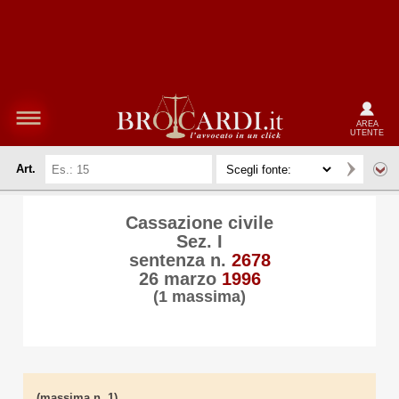
AREA
UTENTE
Art.
Cassazione civile
Sez. I
sentenza n.
2678
26 marzo
1996
(1 massima)
(massima n. 1)