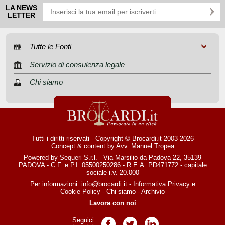
LA NEWS
LETTER
Tutte le Fonti
Servizio di consulenza legale
Chi siamo
Tutti i diritti riservati - Copyright © Brocardi.it 2003-2026
Concept & content by
Avv. Manuel Tropea
Powered by Sequeri S.r.l. - Via Marsilio da Padova 22, 35139
PADOVA - C.F. e P.I. 05500250286 - R.E.A. PD471772 - capitale
sociale i.v. 20.000
Per informazioni:
info@brocardi.it
-
Informativa Privacy
e
Cookie Policy
-
Chi siamo
-
Archivio
Lavora con noi
Seguici
Pagina Facebook
Pagina Twitter
Pagina LinkedIn