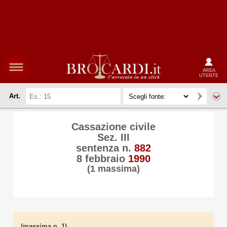
AREA
UTENTE
Art.
Cassazione civile
Sez. III
sentenza n.
882
8 febbraio
1990
(1 massima)
(massima n. 1)