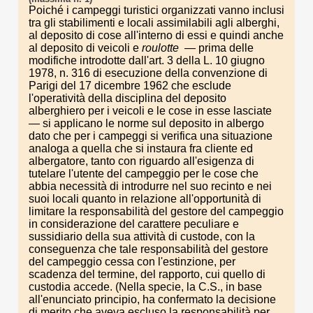
Poiché i campeggi turistici organizzati vanno inclusi
tra gli stabilimenti e locali assimilabili agli alberghi,
al deposito di cose all'interno di essi e quindi anche
al deposito di veicoli e
roulotte
— prima delle
modifiche introdotte dall'art. 3 della L. 10 giugno
1978, n. 316 di esecuzione della convenzione di
Parigi del 17 dicembre 1962 che esclude
l'operatività della disciplina del deposito
alberghiero per i veicoli e le cose in esse lasciate
— si applicano le norme sul deposito in albergo
dato che per i campeggi si verifica una situazione
analoga a quella che si instaura fra cliente ed
albergatore, tanto con riguardo all'esigenza di
tutelare l'utente del campeggio per le cose che
abbia necessità di introdurre nel suo recinto e nei
suoi locali quanto in relazione all'opportunità di
limitare la responsabilità del gestore del campeggio
in considerazione del carattere peculiare e
sussidiario della sua attività di custode, con la
conseguenza che tale responsabilità del gestore
del campeggio cessa con l'estinzione, per
scadenza del termine, del rapporto, cui quello di
custodia accede. (Nella specie, la C.S., in base
all'enunciato principio, ha confermato la decisione
di merito che aveva escluso la responsabilità per