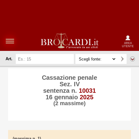
AREA
UTENTE
Art.
Cassazione penale
Sez. IV
sentenza n.
10031
16 gennaio
2025
(2 massime)
(massima n. 1)