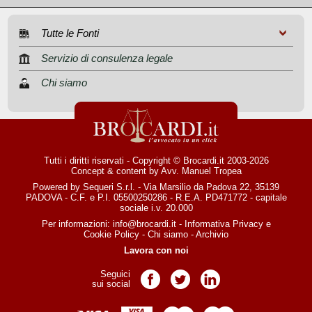
Tutte le Fonti
Servizio di consulenza legale
Chi siamo
Tutti i diritti riservati - Copyright © Brocardi.it 2003-2026
Concept & content by
Avv. Manuel Tropea
Powered by Sequeri S.r.l. - Via Marsilio da Padova 22, 35139
PADOVA - C.F. e P.I. 05500250286 - R.E.A. PD471772 - capitale
sociale i.v. 20.000
Per informazioni:
info@brocardi.it
-
Informativa Privacy
e
Cookie Policy
-
Chi siamo
-
Archivio
Lavora con noi
Seguici
Pagina Facebook
Pagina Twitter
Pagina LinkedIn
sui social