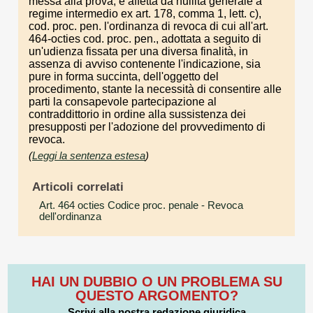
messa alla prova, è affetta da nullità generale a
regime intermedio ex art. 178, comma 1, lett. c),
cod. proc. pen. l'ordinanza di revoca di cui all'art.
464-octies cod. proc. pen., adottata a seguito di
un'udienza fissata per una diversa finalità, in
assenza di avviso contenente l'indicazione, sia
pure in forma succinta, dell'oggetto del
procedimento, stante la necessità di consentire alle
parti la consapevole partecipazione al
contraddittorio in ordine alla sussistenza dei
presupposti per l'adozione del provvedimento di
revoca.
(
Leggi la sentenza estesa
)
Articoli correlati
Art. 464 octies Codice proc. penale
- Revoca
dell'ordinanza
HAI UN DUBBIO O UN PROBLEMA SU
QUESTO ARGOMENTO?
Scrivi alla nostra redazione giuridica